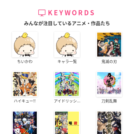
KEYWORDS
みんなが注目しているアニメ・作品たち
ちいかわ
キャラ一覧
鬼滅の刃
ハイキュー!!
アイドリッシ...
刀剣乱舞