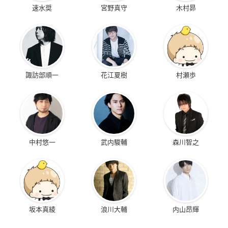
速水奨
宮野真守
木村昴
諏訪部順一
花江夏樹
村瀬歩
中村悠一
武内駿輔
森川智之
坂本真綾
浪川大輔
内山昂輝