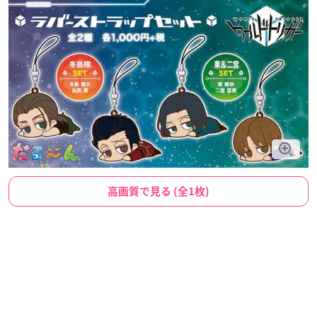
高画質で見る (全1枚)