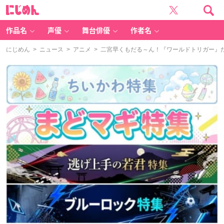
に
じ
め
ん
作品名
声優
舞台俳優
作者名
にじめん
>
ニュース
>
アニメ
> 二宮早くもだる～ん！『ワールドトリガー』