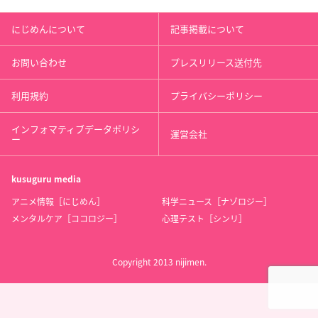
にじめんについて
記事掲載について
お問い合わせ
プレスリリース送付先
利用規約
プライバシーポリシー
インフォマティブデータポリシ
運営会社
ー
kusuguru
media
アニメ情報［にじめん］
科学ニュース［ナゾロジー］
メンタルケア［ココロジー］
心理テスト［シンリ］
Copyright 2013 nijimen.