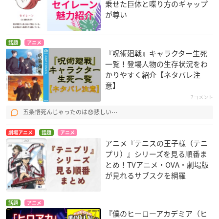
乗せた巨体と喋り方のギャップ
が尊い
話題
アニメ
『呪術廻戦』キャラクター生死
一覧！登場人物の生存状況をわ
かりやすく紹介【ネタバレ注
意】
7コメント
五条悟死んじゃったのは😞悲しい⋯
劇場アニメ
話題
アニメ
アニメ『テニスの王子様（テニ
プリ）』シリーズを見る順番ま
とめ！TVアニメ・OVA・劇場版
が見れるサブスクを網羅
話題
アニメ
『僕のヒーローアカデミア（ヒ