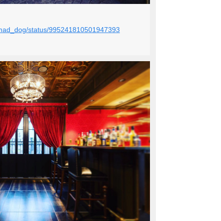
mi_mad_dog/status/995241810501947393