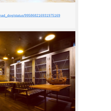
mi_mad_dog/status/995868216931975169