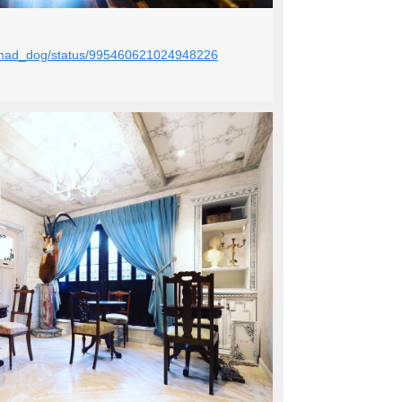
mi_mad_dog/status/995460621024948226