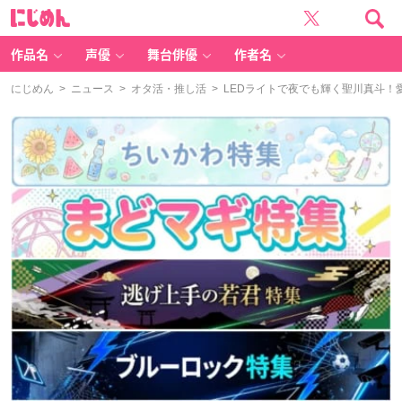
に
じ
め
ん
作品名
声優
舞台俳優
作者名
にじめん
>
ニュース
>
オタ活・推し活
> LEDライトで夜でも輝く聖川真斗