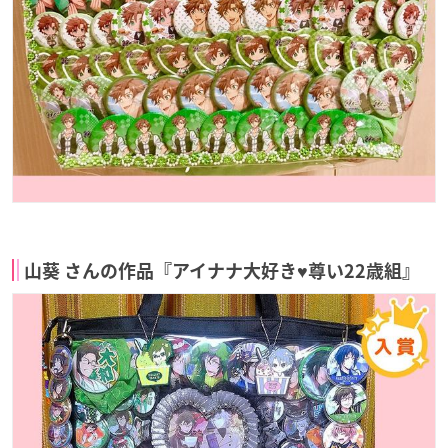
山葵 さんの作品『アイナナ大好き♥尊い22歳組』