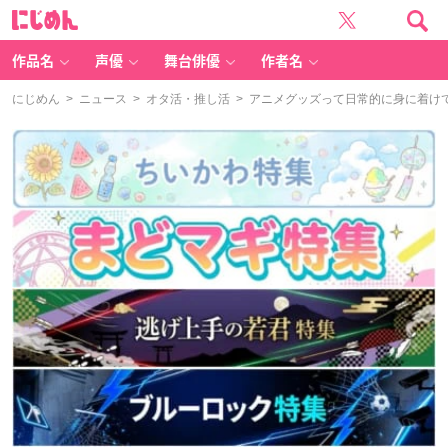
に
じ
め
ん
作品名
声優
舞台俳優
作者名
にじめん
>
ニュース
>
オタ活・推し活
> アニメグッズって日常的に身に着け