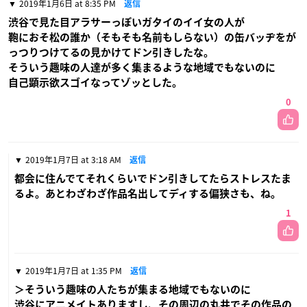
2019年1月6日 at 8:35 PM
返信
渋谷で見た目アラサーっぽいガタイのイイ女の人が
鞄におそ松の誰か（そもそも名前もしらない）の缶バッヂをが
っつりつけてるの見かけてドン引きしたな。
そういう趣味の人達が多く集まるような地域でもないのに
自己顕示欲スゴイなってゾッとした。
0
2019年1月7日 at 3:18 AM
返信
都会に住んでてそれくらいでドン引きしてたらストレスたま
るよ。あとわざわざ作品名出してディする偏狭さも、ね。
1
2019年1月7日 at 1:35 PM
返信
＞そういう趣味の人たちが集まる地域でもないのに
渋谷にアニメイトありますし、その周辺の丸井でその作品の