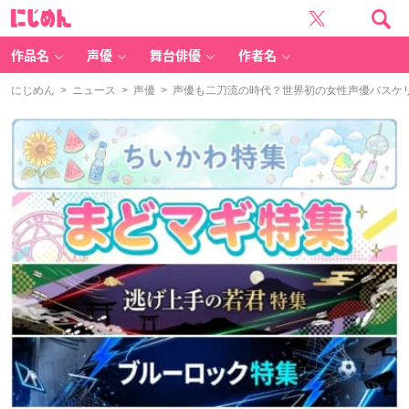
に
じ
め
ん
作品名
声優
舞台俳優
作者名
にじめん
>
ニュース
>
声優
> 声優も二刀流の時代？世界初の女性声優バスケ