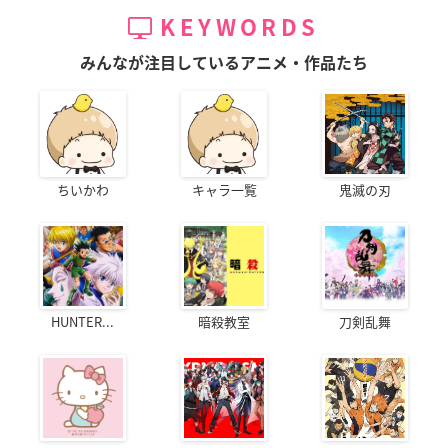
KEYWORDS
みんなが注目しているアニメ・作品たち
ちいかわ
キャラ一覧
鬼滅の刃
HUNTER...
暗殺教室
刀剣乱舞