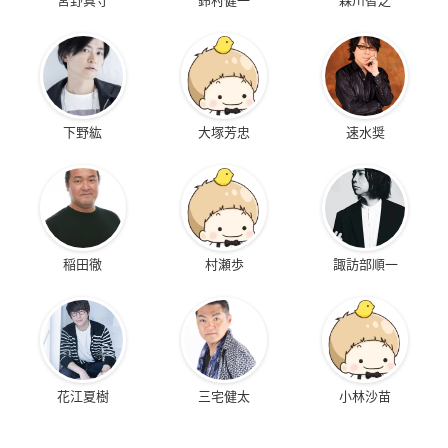
下野紘
大塚芳忠
速水奨
稲田徹
村瀬歩
諏訪部順一
花江夏樹
三宅健太
小林沙苗