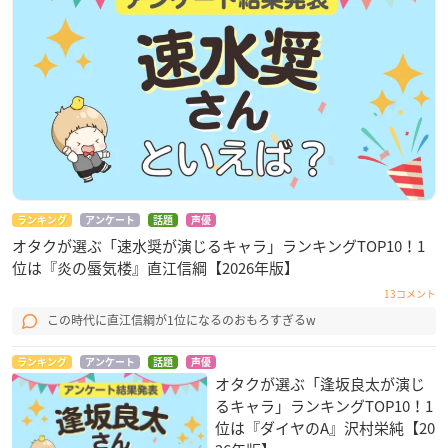
ランキング
アンケート
話題
声優
オタクが選ぶ「速水奨が演じるキャラ」ランキングTOP10！1
位は『炎の蜃気楼』直江信綱【2026年版】
13コメント
この時代に直江信綱が1位になるのおもろすぎるw
ランキング
アンケート
話題
声優
オタクが選ぶ「逢坂良太が演じ
るキャラ」ランキングTOP10！1
位は『ダイヤのA』沢村栄純【20