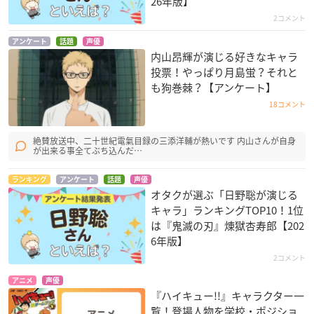
26年版】
2コメント
アンケート
話題
声優
内山昂輝が演じる好きなキャラ
投票！やっぱり月島蛍？それと
も狗巻棘？【アンケート】
18コメント
絶賛放送中、二十世紀電氣目録の三添洋輔が熱いです 内山さんが自身
が出来る事全てぶち込んだ…
ランキング
アンケート
話題
声優
オタクが選ぶ「日野聡が演じる
キャラ」ランキングTOP10！1位
は『鬼滅の刃』煉󠄁獄杏寿郎【202
6年版】
2コメント
アニメ
声優
『ハイキュー!!』キャラクター一
覧！登場人物を学校・ポジショ