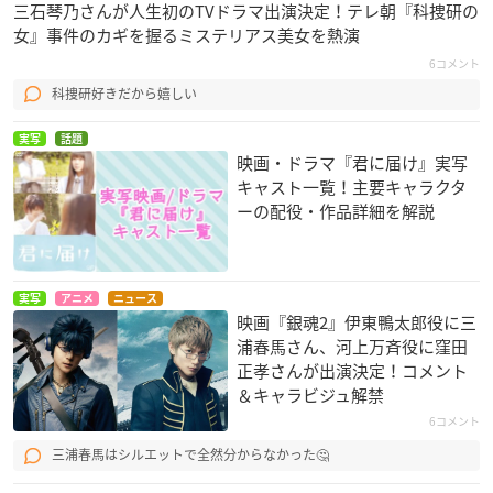
三石琴乃さんが人生初のTVドラマ出演決定！テレ朝『科捜研の
女』事件のカギを握るミステリアス美女を熱演
6コメント
科捜研好きだから嬉しい
実写
話題
映画・ドラマ『君に届け』実写
キャスト一覧！主要キャラクタ
ーの配役・作品詳細を解説
実写
アニメ
ニュース
映画『銀魂2』伊東鴨太郎役に三
浦春馬さん、河上万斉役に窪田
正孝さんが出演決定！コメント
＆キャラビジュ解禁
6コメント
三浦春馬はシルエットで全然分からなかった🤔