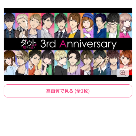
高画質で見る (全1枚)