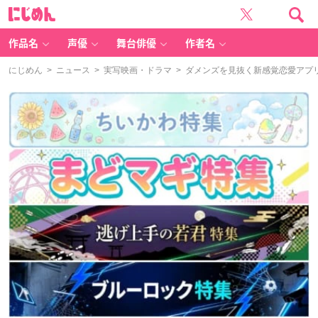
に
じ
め
ん
作品名
声優
舞台俳優
作者名
にじめん
>
ニュース
>
実写映画・ドラマ
> ダメンズを見抜く新感覚恋愛アプ