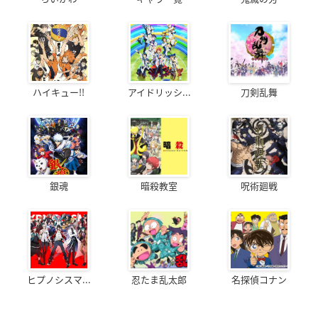
ハイキュー!!
アイドリッシ...
刀剣乱舞
銀魂
暗殺教室
呪術廻戦
ヒプノシスマ...
忍たま乱太郎
名探偵コナン