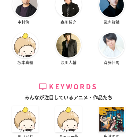
中村悠一
森川智之
武内駿輔
坂本真綾
浪川大輔
斉藤壮馬
KEYWORDS
みんなが注目しているアニメ・作品たち
ちいかわ
キャラ一覧
鬼滅の刃