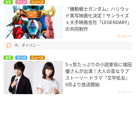
実写
アニメ
ニュース
『機動戦士ガンダム』ハリウッ
ド実写映画化決定！サンライズ
ｘ大手映画会社​「LEGENDARY​​」
の共同制作
11コメント
タ、タイバニ…
実写
マンガ
ニュース
Sっ気たっぷりの小説家役に城田
優さんが出演！大人の歪なラブ
ストーリー ドラマ『文学処女』
9月より放送開始
2コメント