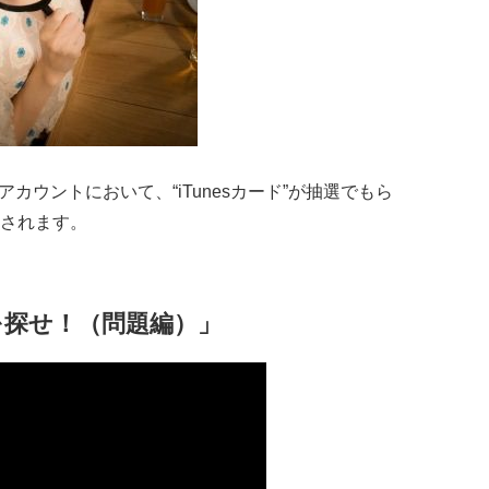
terアカウントにおいて、“iTunesカード”が抽選でもら
されます。
を探せ！（問題編）」