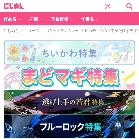
に
じ
め
ん
作品名
声優
舞台俳優
作者名
にじめん
>
ニュース
>
ポケットモンスター
> ピカチュウの下半身だけをデザ