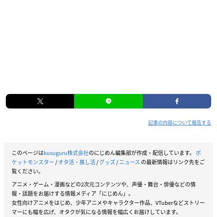
記事の内容について報告する
このページは
kusuguru株式会社
のにじめん編集部が作成・配信しています。
ポ
ケットモンスター
/
オタ活・推し活
/
グッズ
/
ニュース
の最新情報はリンク先をご
覧ください。
アニメ・ゲーム・漫画などの2次元コンテンツや、声優・舞台・俳優などの情
報・話題をお届けする情報メディア「にじめん」。
女性向けアニメをはじめ、少年アニメやキャラクター作品、VTuberなどストリー
マーにも幅を広げ、オタクが気になる情報を幅広くお届けしています。