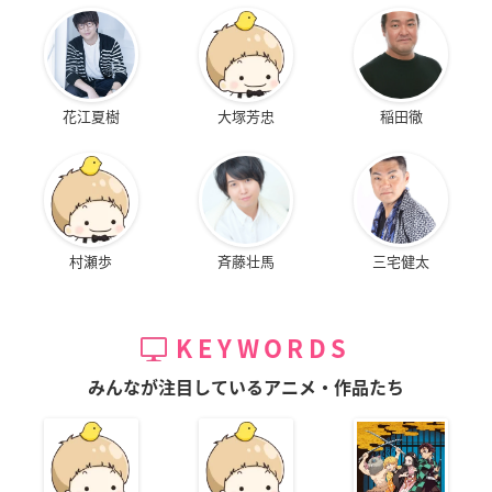
花江夏樹
大塚芳忠
稲田徹
村瀬歩
斉藤壮馬
三宅健太
KEYWORDS
みんなが注目しているアニメ・作品たち