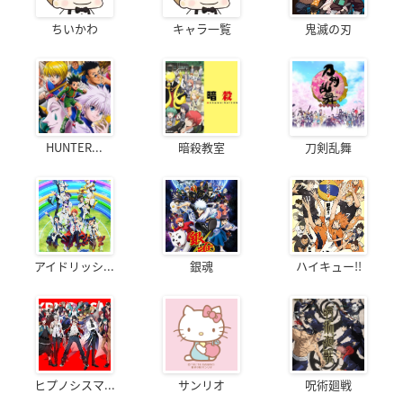
ちいかわ
キャラ一覧
鬼滅の刃
HUNTER...
暗殺教室
刀剣乱舞
アイドリッシ...
銀魂
ハイキュー!!
ヒプノシスマ...
サンリオ
呪術廻戦