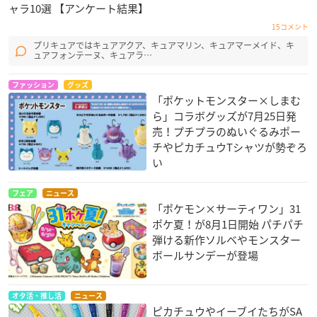
ャラ10選 【アンケート結果】
15コメント
プリキュアではキュアアクア、キュアマリン、キュアマーメイド、キ
ュアフォンテーヌ、キュアラ…
ファッション
グッズ
「ポケットモンスター×しまむ
ら」コラボグッズが7月25日発
売！プチプラのぬいぐるみポー
チやピカチュウTシャツが勢ぞろ
い
フェア
ニュース
「ポケモン×サーティワン」31
ポケ夏！が8月1日開始 パチパチ
弾ける新作ソルベやモンスター
ボールサンデーが登場
オタ活・推し活
ニュース
ピカチュウやイーブイたちがSA