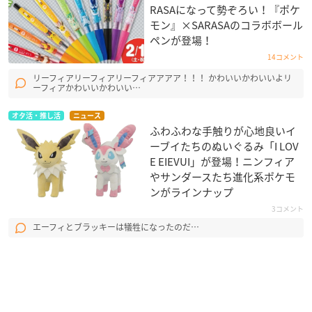
RASAになって勢ぞろい！『ポケ
モン』×SARASAのコラボボール
ペンが登場！
14コメント
リーフィアリーフィアリーフィアアアア！！！ かわいいかわいいよリ
ーフィアかわいいかわいい…
オタ活・推し活
ニュース
ふわふわな手触りが心地良いイ
ーブイたちのぬいぐるみ「I LOV
E EIEVUI」が登場！ニンフィア
やサンダースたち進化系ポケモ
ンがラインナップ
3コメント
エーフィとブラッキーは犠牲になったのだ…