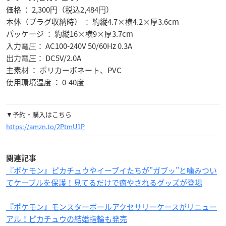
価格 ： 2,300円（税込2,484円）
本体（プラグ収納時） ： 約縦4.7×横4.2×厚3.6cm
パッケージ ： 約縦16×横9×厚3.7cm
入力電圧： AC100-240V 50/60Hz 0.3A
出力電圧： DC5V/2.0A
主素材 ： ポリカーボネート、PVC
使用環境温度 ： 0-40度
▼予約・購入はこちら
https://amzn.to/2PtmU1P
関連記事
『ポケモン』ピカチュウやイーブイたちが”ガブッ”と噛みつい
てケーブルを保護！見てるだけで癒やされるグッズが登場
『ポケモン』モンスターボールアクセサリーケースがリニュー
アル！ピカチュウの結婚指輪も発売