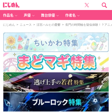
に
じ
め
ん
作品名
声優
舞台俳優
作者名
にじめん
>
ニュース
>
涼宮ハルヒの憂鬱
> 長門の時間軸を疑似体験！？アニメ