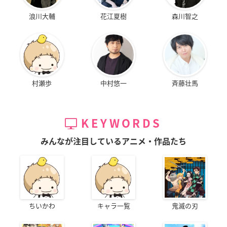
浪川大輔
花江夏樹
森川智之
村瀬歩
中村悠一
斉藤壮馬
KEYWORDS
みんなが注目しているアニメ・作品たち
ちいかわ
キャラ一覧
鬼滅の刃