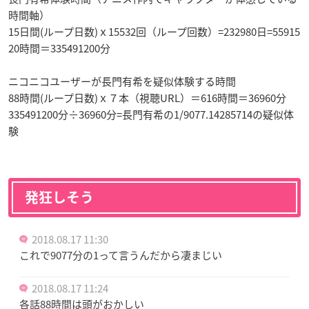
時間軸）
15日間(ループ日数)ｘ15532回（ループ回数）=232980日=55915
20時間＝335491200分
ニコニコユーザーが長門有希を疑似体験する時間
88時間(ループ日数)ｘ７本（視聴URL）＝616時間＝36960分
335491200分÷36960分=長門有希の1/9077.14285714の疑似体
験
発狂しそう
2018.08.17 11:30
これで9077分の1って言うんだから凄まじい
2018.08.17 11:24
各話88時間は頭がおかしい