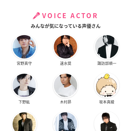
VOICE ACTOR
みんなが気になっている声優さん
宮野真守
速水奨
諏訪部順一
下野紘
木村昴
坂本真綾