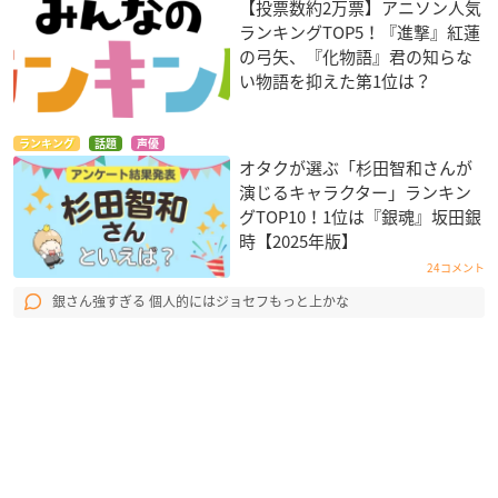
【投票数約2万票】アニソン人気
ランキングTOP5！『進撃』紅蓮
の弓矢、『化物語』君の知らな
い物語を抑えた第1位は？
ランキング
話題
声優
オタクが選ぶ「杉田智和さんが
演じるキャラクター」ランキン
グTOP10！1位は『銀魂』坂田銀
時【2025年版】
24コメント
銀さん強すぎる 個人的にはジョセフもっと上かな