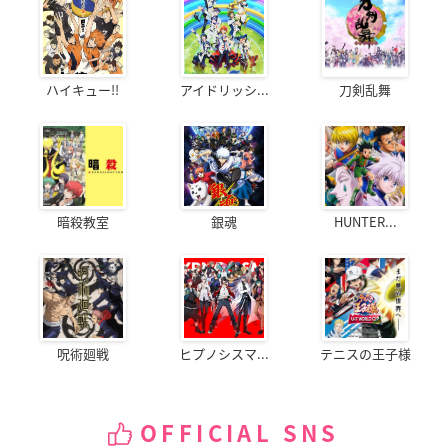
ハイキュー!!
アイドリッシ...
刀剣乱舞
暗殺教室
銀魂
HUNTER...
呪術廻戦
ヒプノシスマ...
テニスの王子様
OFFICIAL SNS