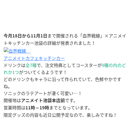
まで開催される「血界戦線」×アニメイ
今月18日から11月1日
トキッチンカー池袋の詳細が発表されました！
アニメイトカフェキッチンカー
ドリンクは
全7種
で、注文特典としてコースターが
9種の内のど
れか1つ
がついてくるようです！
どのドリンクもキャラに沿って作られていて、色鮮やかです
ね。
ソニックのラテアートが凄く可愛い…！
開催地は
です。
アニメイト池袋本店前
営業時間は
までとなっています。
11時～19時
限定グッズの内容も近日公開予定なので、楽しみですね！