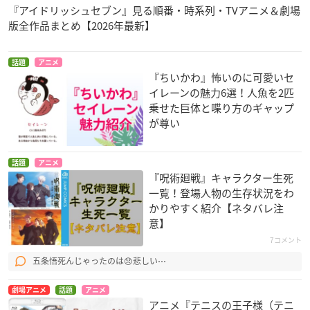
『アイドリッシュセブン』見る順番・時系列・TVアニメ＆劇場
版全作品まとめ【2026年最新】
話題
アニメ
『ちいかわ』怖いのに可愛いセ
イレーンの魅力6選！人魚を2匹
乗せた巨体と喋り方のギャップ
が尊い
話題
アニメ
『呪術廻戦』キャラクター生死
一覧！登場人物の生存状況をわ
かりやすく紹介【ネタバレ注
意】
7コメント
五条悟死んじゃったのは😞悲しい⋯
劇場アニメ
話題
アニメ
アニメ『テニスの王子様（テニ