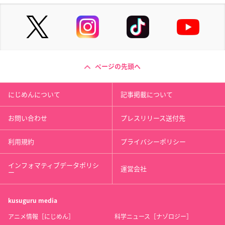
ページの先頭へ
にじめんについて
記事掲載について
お問い合わせ
プレスリリース送付先
利用規約
プライバシーポリシー
インフォマティブデータポリシ
運営会社
ー
kusuguru
media
アニメ情報［にじめん］
科学ニュース［ナゾロジー］