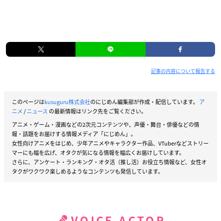
記事の内容について報告する
このページは
kusuguru株式会社
のにじめん編集部が作成・配信しています。
ア
ニメ
/
ニュース
の最新情報はリンク先をご覧ください。
アニメ・ゲーム・漫画などの2次元コンテンツや、声優・舞台・俳優などの情
報・話題をお届けする情報メディア「にじめん」。
女性向けアニメをはじめ、少年アニメやキャラクター作品、VTuberなどストリー
マーにも幅を広げ、オタクが気になる情報を幅広くお届けしています。
さらに、アンケート・ランキング・オタ活（推し活）お役立ち情報など、女性オ
タクがワクワク楽しめるようなコンテンツも発信しています。