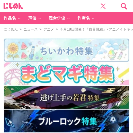
に
じ
め
ん
作品名
声優
舞台俳優
作者名
にじめん
>
ニュース
>
アニメ
> 今月18日開催！『血界戦線』×アニメイトキ