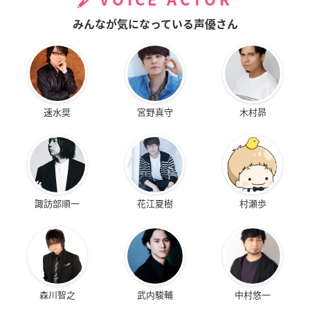
VOICE ACTOR
みんなが気になっている声優さん
速水奨
宮野真守
木村昴
諏訪部順一
花江夏樹
村瀬歩
森川智之
武内駿輔
中村悠一