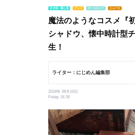
オタ活・推し活
グッズ
ボーカロイド
ニュース
魔法のようなコスメ『初
シャドウ、懐中時計型
生！
ライター：にじめん編集部
2018年 08月10日
Friday 16:30