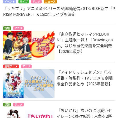
イベント
ライブ
アニメ
ニュース
『うたプリ』アニメ全4シリーズが無料配信♪ ST☆RISH新曲「P
RISM FOREVER!」＆15周年ライブも決定
話題
アニメ
『家庭教師ヒットマンREBOR
N!』主題歌一覧！「Drawing da
ys」はじめ歴代楽曲を完全網羅
【2026年最新】
劇場アニメ
アニメ
『アイドリッシュセブン』見る
順番・時系列・TVアニメ＆劇場
版全作品まとめ【2026年最新】
話題
アニメ
『ちいかわ』怖いのに可愛いセ
イレーンの魅力6選！人魚を2匹