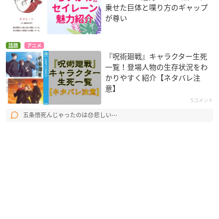
乗せた巨体と喋り方のギャップ
が尊い
話題
アニメ
『呪術廻戦』キャラクター生死
一覧！登場人物の生存状況をわ
かりやすく紹介【ネタバレ注
意】
5コメント
五条悟死んじゃったのは😞悲しい⋯