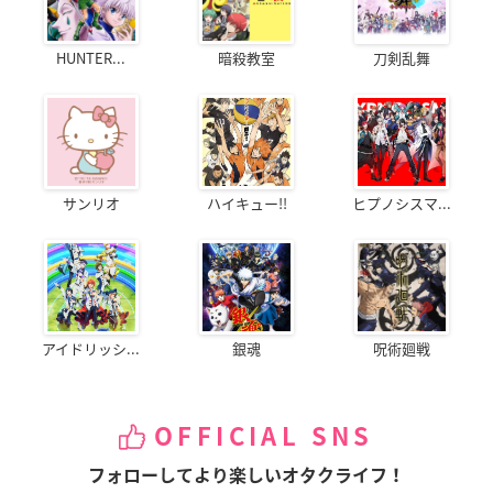
HUNTER...
暗殺教室
刀剣乱舞
サンリオ
ハイキュー!!
ヒプノシスマ...
アイドリッシ...
銀魂
呪術廻戦
OFFICIAL SNS
フォローしてより楽しいオタクライフ！