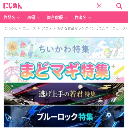
に
じ
め
ん
作品名
声優
舞台俳優
作者名
にじめん
>
ニュース
>
アニメ
> 好きな作品がランクインしてた？「ニュータ