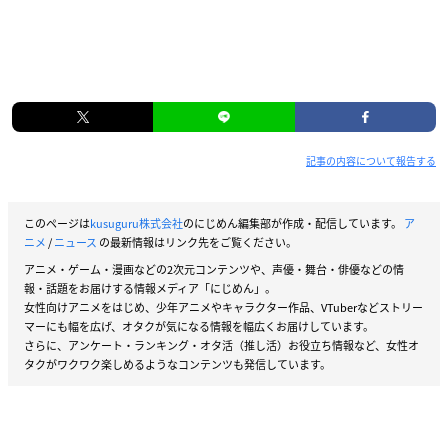
記事の内容について報告する
このページは
kusuguru株式会社
のにじめん編集部が作成・配信しています。
ア
ニメ
/
ニュース
の最新情報はリンク先をご覧ください。
アニメ・ゲーム・漫画などの2次元コンテンツや、声優・舞台・俳優などの情
報・話題をお届けする情報メディア「にじめん」。
女性向けアニメをはじめ、少年アニメやキャラクター作品、VTuberなどストリー
マーにも幅を広げ、オタクが気になる情報を幅広くお届けしています。
さらに、アンケート・ランキング・オタ活（推し活）お役立ち情報など、女性オ
タクがワクワク楽しめるようなコンテンツも発信しています。