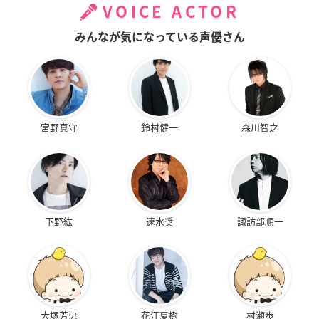
VOICE ACTOR
みんなが気になっている声優さん
宮野真守
鈴村健一
森川智之
下野紘
速水奨
諏訪部順一
大塚芳忠
花江夏樹
村瀬歩