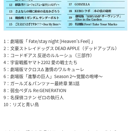
1：劇場版「 Fate/stay night [Heaven’s Feel] 」
2：文豪ストレイドッグス DEAD APPLE（デッドアップル）
3：コードギアス 反逆のルルーシュ（三部作）
4：宇宙戦艦ヤマト2202 愛の戦士たち
5：劇場版マクロスΔ 激情のワルキューレ
6：劇場版「進撃の巨人」Season 2～覚醒の咆哮～
7：ガールズ＆パンツァー最終章 第1話
8：弱虫ペダル Re:GENERATION
9：名探偵コナン ゼロの執行人
10：リズと青い鳥