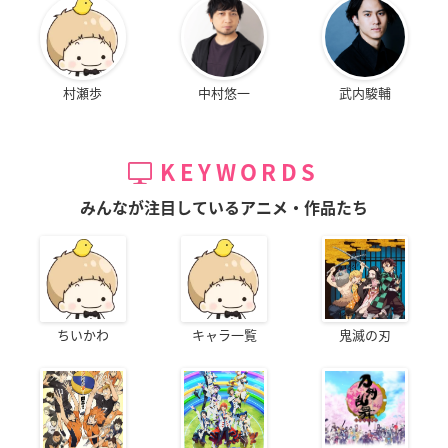
村瀬歩
中村悠一
武内駿輔
KEYWORDS
みんなが注目しているアニメ・作品たち
ちいかわ
キャラ一覧
鬼滅の刃