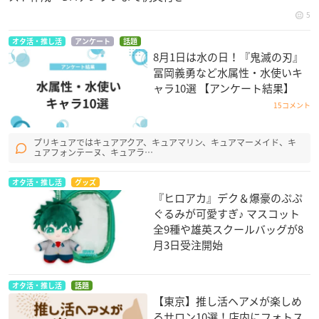
5
オタ活・推し活
アンケート
話題
8月1日は水の日！『鬼滅の刃』
冨岡義勇など水属性・水使いキ
ャラ10選 【アンケート結果】
15コメント
プリキュアではキュアアクア、キュアマリン、キュアマーメイド、キ
ュアフォンテーヌ、キュアラ…
オタ活・推し活
グッズ
『ヒロアカ』デク＆爆豪のぷぷ
ぐるみが可愛すぎ♪ マスコット
全9種や雄英スクールバッグが8
月3日受注開始
オタ活・推し活
話題
【東京】推し活ヘアメが楽しめ
るサロン10選！店内にフォトス