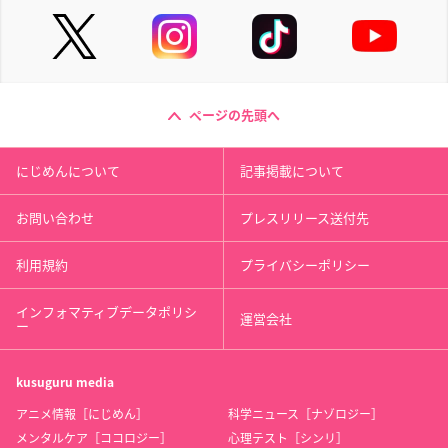
ページの先頭へ
にじめんについて
記事掲載について
お問い合わせ
プレスリリース送付先
利用規約
プライバシーポリシー
インフォマティブデータポリシ
運営会社
ー
kusuguru
media
アニメ情報［にじめん］
科学ニュース［ナゾロジー］
メンタルケア［ココロジー］
心理テスト［シンリ］