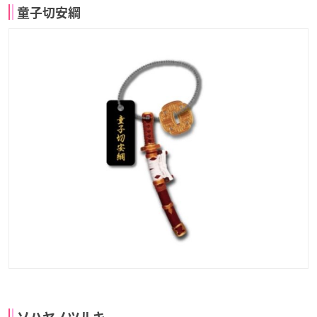
童子切安綱
ソハヤノツルキ