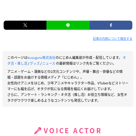
記事の内容について報告する
このページは
kusuguru株式会社
のにじめん編集部が作成・配信しています。
オ
タ活・推し活
/
グッズ
/
ニュース
の最新情報はリンク先をご覧ください。
アニメ・ゲーム・漫画などの2次元コンテンツや、声優・舞台・俳優などの情
報・話題をお届けする情報メディア「にじめん」。
女性向けアニメをはじめ、少年アニメやキャラクター作品、VTuberなどストリー
マーにも幅を広げ、オタクが気になる情報を幅広くお届けしています。
さらに、アンケート・ランキング・オタ活（推し活）お役立ち情報など、女性オ
タクがワクワク楽しめるようなコンテンツも発信しています。
VOICE ACTOR