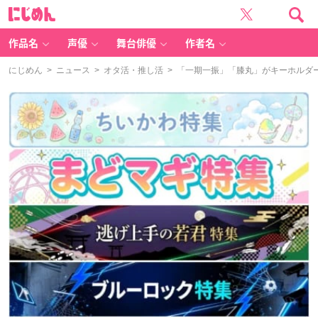
に
じ
め
ん
作品名
声優
舞台俳優
作者名
にじめん
>
ニュース
>
オタ活・推し活
> 「一期一振」「膝丸」がキーホルダ