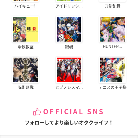
ハイキュー!!
アイドリッシ...
刀剣乱舞
暗殺教室
銀魂
HUNTER...
呪術廻戦
ヒプノシスマ...
テニスの王子様
OFFICIAL SNS
フォローしてより楽しいオタクライフ！