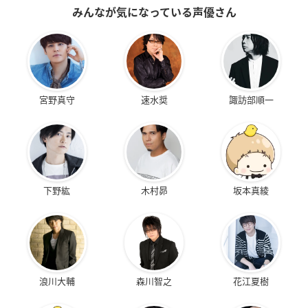
みんなが気になっている声優さん
宮野真守
速水奨
諏訪部順一
下野紘
木村昴
坂本真綾
浪川大輔
森川智之
花江夏樹