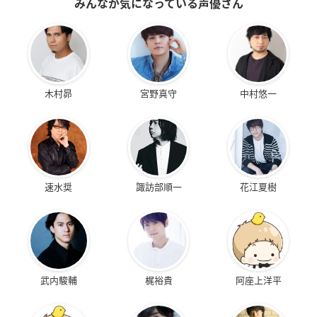
みんなが気になっている声優さん
木村昴
宮野真守
中村悠一
速水奨
諏訪部順一
花江夏樹
武内駿輔
梶裕貴
阿座上洋平