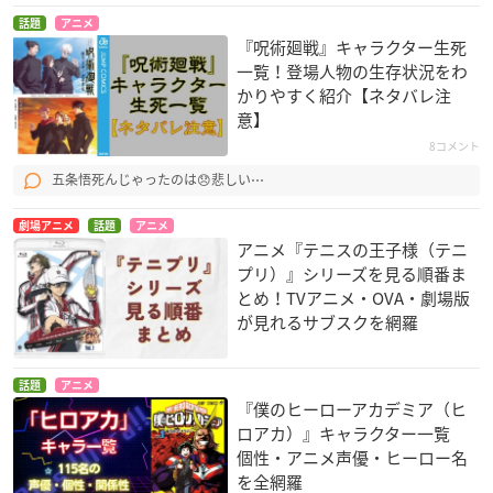
話題
アニメ
『呪術廻戦』キャラクター生死
一覧！登場人物の生存状況をわ
かりやすく紹介【ネタバレ注
意】
8コメント
五条悟死んじゃったのは😞悲しい⋯
劇場アニメ
話題
アニメ
アニメ『テニスの王子様（テニ
プリ）』シリーズを見る順番ま
とめ！TVアニメ・OVA・劇場版
が見れるサブスクを網羅
話題
アニメ
『僕のヒーローアカデミア（ヒ
ロアカ）』キャラクター一覧
個性・アニメ声優・ヒーロー名
を全網羅