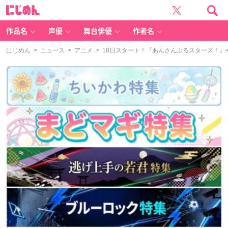
に
じ
め
ん
作品名
声優
舞台俳優
作者名
にじめん
>
ニュース
>
アニメ
> 18日スタート！『あんさんぶるスターズ！