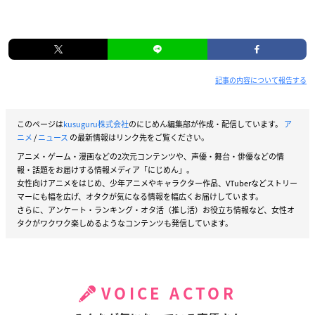
記事の内容について報告する
このページは
kusuguru株式会社
のにじめん編集部が作成・配信しています。
ア
ニメ
/
ニュース
の最新情報はリンク先をご覧ください。
アニメ・ゲーム・漫画などの2次元コンテンツや、声優・舞台・俳優などの情
報・話題をお届けする情報メディア「にじめん」。
女性向けアニメをはじめ、少年アニメやキャラクター作品、VTuberなどストリー
マーにも幅を広げ、オタクが気になる情報を幅広くお届けしています。
さらに、アンケート・ランキング・オタ活（推し活）お役立ち情報など、女性オ
タクがワクワク楽しめるようなコンテンツも発信しています。
VOICE ACTOR