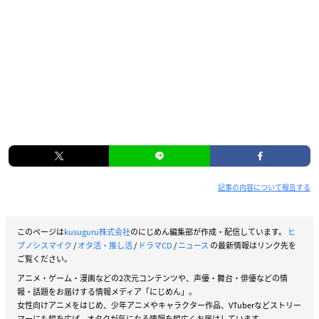
記事の内容について報告する
このページは
kusuguru株式会社
のにじめん編集部が作成・配信しています。
ヒ
プノシスマイク
/
オタ活・推し活
/
ドラマCD
/
ニュース
の最新情報はリンク先を
ご覧ください。
アニメ・ゲーム・漫画などの2次元コンテンツや、声優・舞台・俳優などの情
報・話題をお届けする情報メディア「にじめん」。
女性向けアニメをはじめ、少年アニメやキャラクター作品、VTuberなどストリー
マーにも幅を広げ、オタクが気になる情報を幅広くお届けしています。