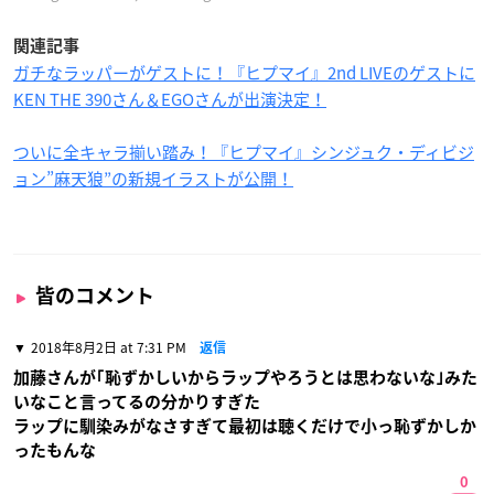
関連記事
ガチなラッパーがゲストに！『ヒプマイ』2nd LIVEのゲストに
KEN THE 390さん＆EGOさんが出演決定！
ついに全キャラ揃い踏み！『ヒプマイ』シンジュク・ディビジ
ョン”麻天狼”の新規イラストが公開！
皆のコメント
2018年8月2日 at 7:31 PM
返信
加藤さんが｢恥ずかしいからラップやろうとは思わないな｣みた
いなこと言ってるの分かりすぎた
ラップに馴染みがなさすぎて最初は聴くだけで小っ恥ずかしか
ったもんな
0