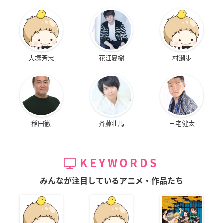
大塚芳忠
花江夏樹
村瀬歩
稲田徹
斉藤壮馬
三宅健太
KEYWORDS
みんなが注目しているアニメ・作品たち