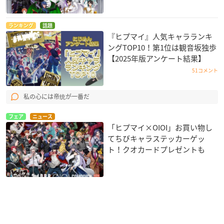
ランキング
話題
『ヒプマイ』人気キャラランキ
ングTOP10！第1位は観音坂独歩
【2025年版アンケート結果】
51コメント
私の心には帝统が一番だ
フェア
ニュース
「ヒプマイ×OIOI」お買い物し
てちびキャラステッカーゲッ
ト！クオカードプレゼントも