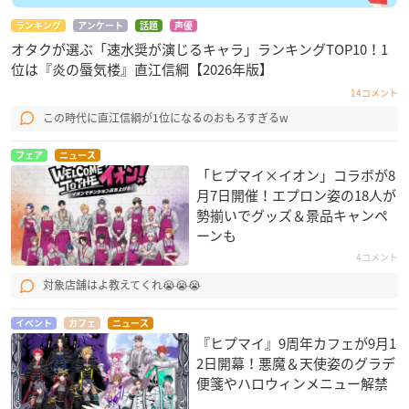
ランキング
アンケート
話題
声優
オタクが選ぶ「速水奨が演じるキャラ」ランキングTOP10！1
位は『炎の蜃気楼』直江信綱【2026年版】
14コメント
この時代に直江信綱が1位になるのおもろすぎるw
フェア
ニュース
「ヒプマイ×イオン」コラボが8
月7日開催！エプロン姿の18人が
勢揃いでグッズ＆景品キャンペ
ーンも
4コメント
対象店舗はよ教えてくれ😭😭😭
イベント
カフェ
ニュース
『ヒプマイ』9周年カフェが9月1
2日開幕！悪魔＆天使姿のグラデ
便箋やハロウィンメニュー解禁