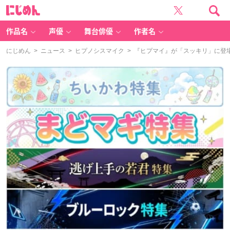
に
じ
め
ん
作品名
声優
舞台俳優
作者名
にじめん
>
ニュース
>
ヒプノシスマイク
> 『ヒプマイ』が「スッキリ」に登