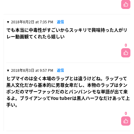
2018年8月2日 at 7:35 PM
返信
でも本当に中毒性がすごいからスッキリで興味持った人がリ
レー動画観てくれたら嬉しい
0
2018年8月3日 at 9:57 PM
返信
ヒプマイのは全く本場のラップとは違うけどね。ラップって
黒人文化だから基本的に男尊女卑だし、本物のラップはタン
ポンだのマザーファックだのとバンバンシモな単語が出て来
るよ。ブライアンってYou tuberは黒人ハーフなだけあって上
手い。
0