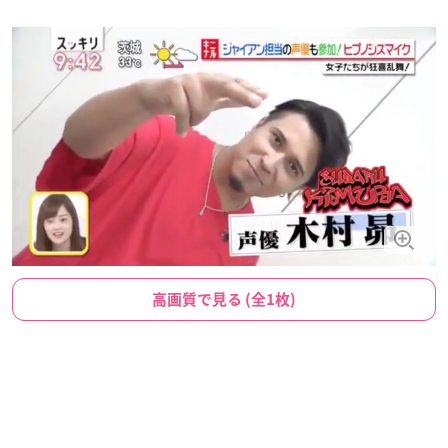
高画質で見る (全1枚)