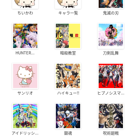
ちいかわ
キャラ一覧
鬼滅の刃
HUNTER...
暗殺教室
刀剣乱舞
サンリオ
ハイキュー!!
ヒプノシスマ...
アイドリッシ...
銀魂
呪術廻戦