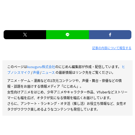
記事の内容について報告する
このページは
kusuguru株式会社
のにじめん編集部が作成・配信しています。
ヒ
プノシスマイク
/
声優
/
ニュース
の最新情報はリンク先をご覧ください。
アニメ・ゲーム・漫画などの2次元コンテンツや、声優・舞台・俳優などの情
報・話題をお届けする情報メディア「にじめん」。
女性向けアニメをはじめ、少年アニメやキャラクター作品、VTuberなどストリー
マーにも幅を広げ、オタクが気になる情報を幅広くお届けしています。
さらに、アンケート・ランキング・オタ活（推し活）お役立ち情報など、女性オ
タクがワクワク楽しめるようなコンテンツも発信しています。