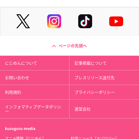
ページの先頭へ
にじめんについて
記事掲載について
お問い合わせ
プレスリリース送付先
利用規約
プライバシーポリシー
インフォマティブデータポリシ
運営会社
ー
kusuguru
media
アニメ情報［にじめん］
科学ニュース［ナゾロジー］