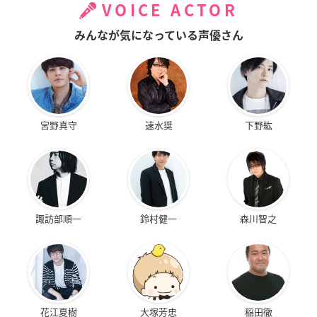
VOICE ACTOR
みんなが気になっている声優さん
宮野真守
速水奨
下野紘
諏訪部順一
鈴村健一
森川智之
花江夏樹
大塚芳忠
稲田徹