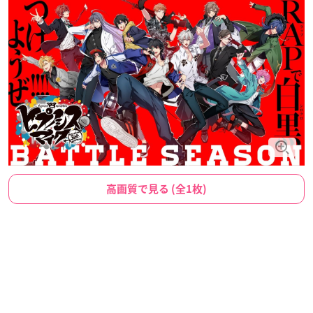
高画質で見る (全1枚)