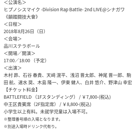
＜公演名＞
ヒプノシスマイク -Division Rap Battle- 2nd LIVE@シナガワ
《韻踏闘技大會》
＜日程＞
2018年8月26日（日）
＜会場＞
品川ステラボール
＜開場／開演＞
17:00／18:00 （予定）
＜出演＞
木村 昴、石谷 春貴、天﨑 滉平、浅沼 晋太郎、神尾 晋一郎、駒
田 航、速水 奨、木島 隆一、伊東 健人、白井 悠介、野津山 幸宏
【チケット料金】
BATTLEFIELD （1Fスタンディング） / ￥7,800-(税込)
中王区貴賓席（2F指定席） / ￥8,800-(税込)
小学生以上有料。未就学児童は入場不可。
※整理番号順の入場となります。
※別途入場時ドリンク代有り。