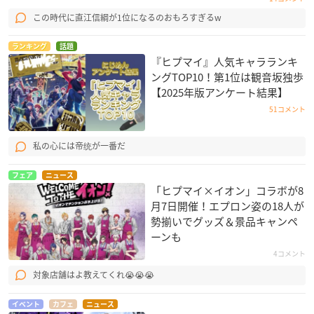
この時代に直江信綱が1位になるのおもろすぎるw
ランキング
話題
『ヒプマイ』人気キャラランキ
ングTOP10！第1位は観音坂独歩
【2025年版アンケート結果】
51コメント
私の心には帝统が一番だ
フェア
ニュース
「ヒプマイ×イオン」コラボが8
月7日開催！エプロン姿の18人が
勢揃いでグッズ＆景品キャンペ
ーンも
4コメント
対象店舗はよ教えてくれ😭😭😭
イベント
カフェ
ニュース