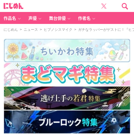
に
じ
め
ん
作品名
声優
舞台俳優
作者名
にじめん
>
ニュース
>
ヒプノシスマイク
> ガチなラッパーがゲストに！『ヒプマイ