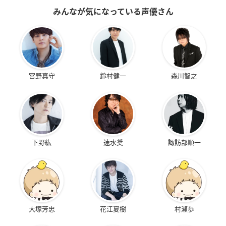
みんなが気になっている声優さん
宮野真守
鈴村健一
森川智之
下野紘
速水奨
諏訪部順一
大塚芳忠
花江夏樹
村瀬歩