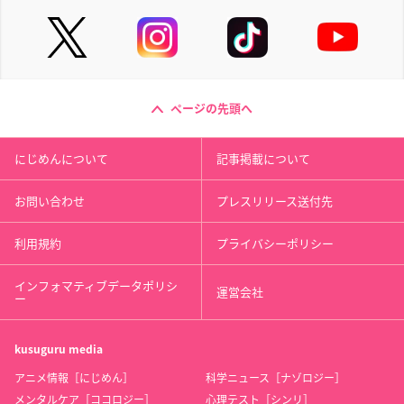
ページの先頭へ
にじめんについて
記事掲載について
お問い合わせ
プレスリリース送付先
利用規約
プライバシーポリシー
インフォマティブデータポリシ
運営会社
ー
kusuguru
media
アニメ情報［にじめん］
科学ニュース［ナゾロジー］
メンタルケア［ココロジー］
心理テスト［シンリ］