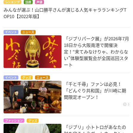
ランキング
話題
声優
みんなが選ぶ！山口勝平さんが演じる人気キャラランキングT
OP10【2022年版】
イベント
ニュース
「ジブリパーク展」が2026年7月
18日から大阪南港で開催決
定！“来てみなけりゃ、わからな
い”体験型展覧会が全国巡回スタ
ート
イベント
グッズ
ニュース
「千と千尋」ファンは必見！
「どんぐり共和国」が川崎に期
間限定オープン！
3
ファッション
グッズ
「ジブリ」小トトロがあなたの