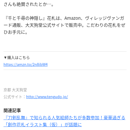
さんも絶賛されたとか…。
『千と千尋の神隠し』花札は、Amazon、ヴィレッジヴァンガ
ード通販、大天狗堂公式サイトで販売中。こだわりの花札をぜ
ひお手元に。
▼購入はこちら
https://amzn.to/2n8ibW4
京都 大天狗堂
公式サイト：
http://www.tengudo.jp/
関連記事
『刀剣乱舞』で知られる人気絵師たちが多数参加！豪華過ぎる
「創作花札イラスト集（仮）」が話題に