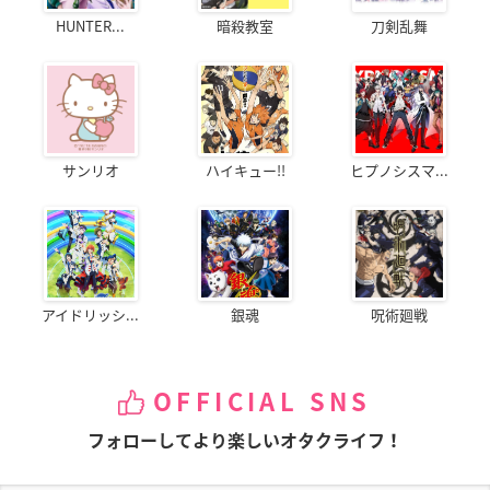
HUNTER...
暗殺教室
刀剣乱舞
サンリオ
ハイキュー!!
ヒプノシスマ...
アイドリッシ...
銀魂
呪術廻戦
OFFICIAL SNS
フォローしてより楽しいオタクライフ！