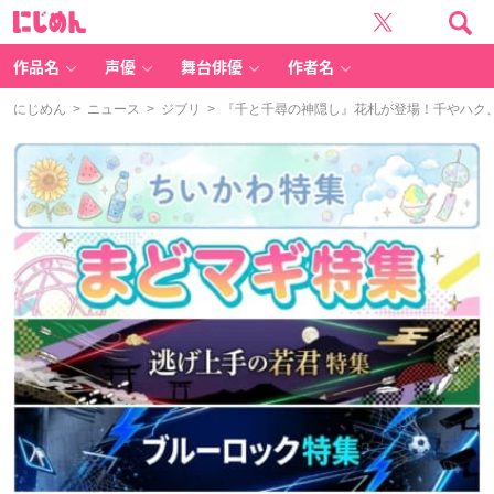
に
じ
め
ん
作品名
声優
舞台俳優
作者名
にじめん
>
ニュース
>
ジブリ
> 『千と千尋の神隠し』花札が登場！千やハク