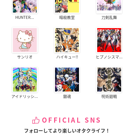
HUNTER...
暗殺教室
刀剣乱舞
サンリオ
ハイキュー!!
ヒプノシスマ...
アイドリッシ...
銀魂
呪術廻戦
OFFICIAL SNS
フォローしてより楽しいオタクライフ！