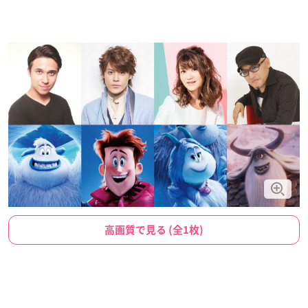
高画質で見る (全1枚)