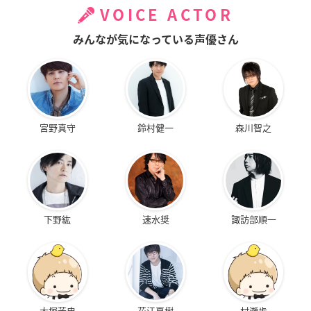
VOICE ACTOR
みんなが気になっている声優さん
宮野真守
鈴村健一
森川智之
下野紘
速水奨
諏訪部順一
大塚芳忠
花江夏樹
村瀬歩