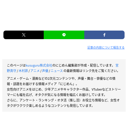
記事の内容について報告する
このページは
kusuguru株式会社
のにじめん編集部が作成・配信しています。
宮
野真守
/
木村昴
/
アニメ
/
声優
/
ニュース
の最新情報はリンク先をご覧ください。
アニメ・ゲーム・漫画などの2次元コンテンツや、声優・舞台・俳優などの情
報・話題をお届けする情報メディア「にじめん」。
女性向けアニメをはじめ、少年アニメやキャラクター作品、VTuberなどストリー
マーにも幅を広げ、オタクが気になる情報を幅広くお届けしています。
さらに、アンケート・ランキング・オタ活（推し活）お役立ち情報など、女性オ
タクがワクワク楽しめるようなコンテンツも発信しています。