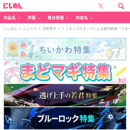
に
じ
め
ん
作品名
声優
舞台俳優
作者名
にじめん
>
ニュース
>
宮野真守
> ミニオンズスタッフによる新作映画『スモ