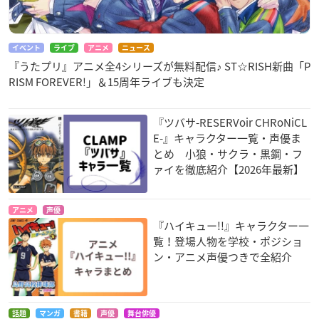
イベント
ライブ
アニメ
ニュース
『うたプリ』アニメ全4シリーズが無料配信♪ ST☆RISH新曲「P
RISM FOREVER!」＆15周年ライブも決定
『ツバサ-RESERVoir CHRoNiCL
E-』キャラクター一覧・声優ま
とめ 小狼・サクラ・黒鋼・フ
ァイを徹底紹介【2026年最新】
アニメ
声優
『ハイキュー!!』キャラクター一
覧！登場人物を学校・ポジショ
ン・アニメ声優つきで全紹介
話題
マンガ
書籍
声優
舞台俳優