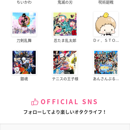
ちいかわ
鬼滅の刃
呪術廻戦
刀剣乱舞
忍たま乱太郎
Ｄｒ．ＳＴＯ...
銀魂
テニスの王子様
あんさんぶる...
OFFICIAL SNS
フォローしてより楽しいオタクライフ！