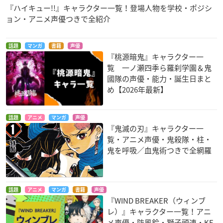
『ハイキュー!!』キャラクター一覧！登場人物を学校・ポジシ
ョン・アニメ声優つきで全紹介
話題
マンガ
書籍
声優
『桃源暗鬼』キャラクター一
覧 一ノ瀬四季ら羅刹学園＆鬼
國隊の声優・能力・誕生日まと
め【2026年最新】
話題
アニメ
マンガ
声優
『鬼滅の刃』キャラクター一
覧・アニメ声優・鬼殺隊・柱・
鬼を呼吸／血鬼術つきで全網羅
話題
アニメ
マンガ
書籍
声優
『WIND BREAKER（ウィンブ
レ）』キャラクター一覧！アニ
メ声優・防風鈴・獅子頭連・KE