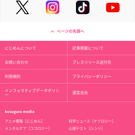
ページの先頭へ
にじめんについて
記事掲載について
お問い合わせ
プレスリリース送付先
利用規約
プライバシーポリシー
インフォマティブデータポリシ
運営会社
ー
kusuguru
media
アニメ情報［にじめん］
科学ニュース［ナゾロジー］
メンタルケア［ココロジー］
心理テスト［シンリ］