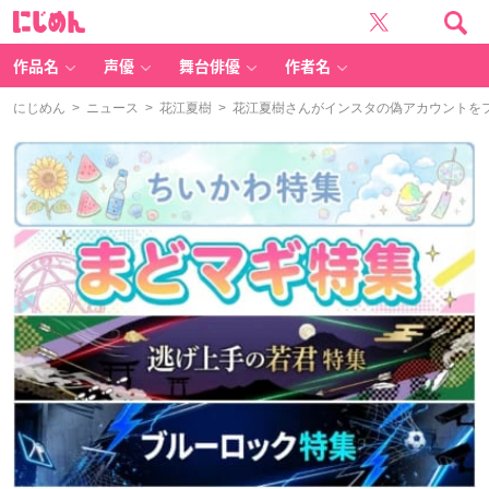
に
じ
め
ん
作品名
声優
舞台俳優
作者名
にじめん
>
ニュース
>
花江夏樹
> 花江夏樹さんがインスタの偽アカウントを