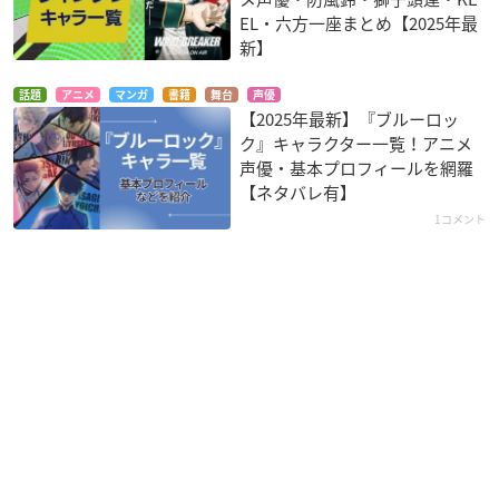
EL・六方一座まとめ【2025年最
新】
話題
アニメ
マンガ
書籍
舞台
声優
【2025年最新】『ブルーロッ
ク』キャラクター一覧！アニメ
声優・基本プロフィールを網羅
【ネタバレ有】
1コメント