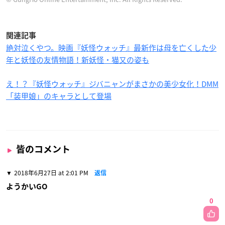
関連記事
絶対泣くやつ。映画『妖怪ウォッチ』最新作は母を亡くした少
年と妖怪の友情物語！新妖怪・猫又の姿も
え！？『妖怪ウォッチ』ジバニャンがまさかの美少女化！DMM
「装甲娘」のキャラとして登場
皆のコメント
2018年6月27日 at 2:01 PM
返信
ようかいGO
0