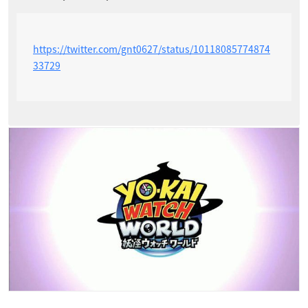
https://twitter.com/gnt0627/status/10118085774874
33729