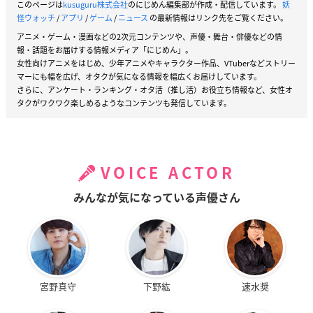
このページは
kusuguru株式会社
のにじめん編集部が作成・配信しています。
妖
怪ウォッチ
/
アプリ
/
ゲーム
/
ニュース
の最新情報はリンク先をご覧ください。
アニメ・ゲーム・漫画などの2次元コンテンツや、声優・舞台・俳優などの情
報・話題をお届けする情報メディア「にじめん」。
女性向けアニメをはじめ、少年アニメやキャラクター作品、VTuberなどストリー
マーにも幅を広げ、オタクが気になる情報を幅広くお届けしています。
さらに、アンケート・ランキング・オタ活（推し活）お役立ち情報など、女性オ
タクがワクワク楽しめるようなコンテンツも発信しています。
VOICE ACTOR
みんなが気になっている声優さん
宮野真守
下野紘
速水奨