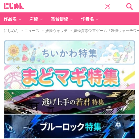
に
じ
め
ん
作品名
声優
舞台俳優
作者名
にじめん
>
ニュース
>
妖怪ウォッチ
> 妖怪探索位置ゲーム『妖怪ウォッチワ