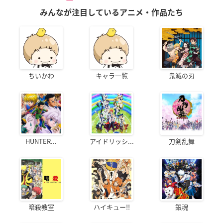
みんなが注目しているアニメ・作品たち
ちいかわ
キャラ一覧
鬼滅の刃
HUNTER...
アイドリッシ...
刀剣乱舞
暗殺教室
ハイキュー!!
銀魂