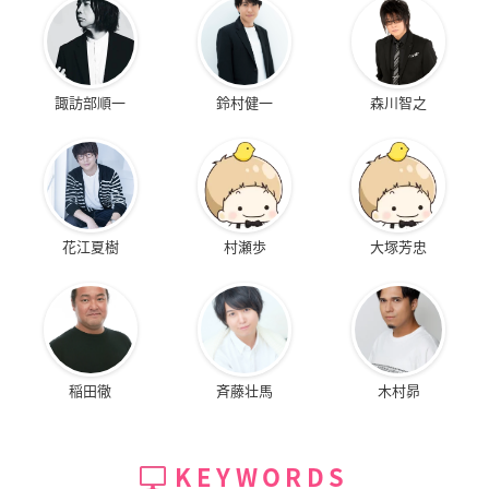
諏訪部順一
鈴村健一
森川智之
花江夏樹
村瀬歩
大塚芳忠
稲田徹
斉藤壮馬
木村昴
KEYWORDS