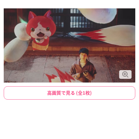
高画質で見る (全1枚)