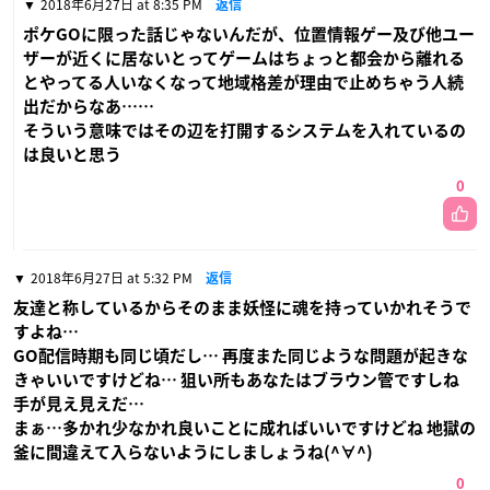
2018年6月27日 at 8:35 PM
返信
ポケGOに限った話じゃないんだが、位置情報ゲー及び他ユー
ザーが近くに居ないとってゲームはちょっと都会から離れる
とやってる人いなくなって地域格差が理由で止めちゃう人続
出だからなあ……
そういう意味ではその辺を打開するシステムを入れているの
は良いと思う
0
2018年6月27日 at 5:32 PM
返信
友達と称しているからそのまま妖怪に魂を持っていかれそうで
すよね…
GO配信時期も同じ頃だし… 再度また同じような問題が起きな
きゃいいですけどね… 狙い所もあなたはブラウン管ですしね
手が見え見えだ…
まぁ…多かれ少なかれ良いことに成ればいいですけどね 地獄の
釜に間違えて入らないようにしましょうね(^∀^)
0