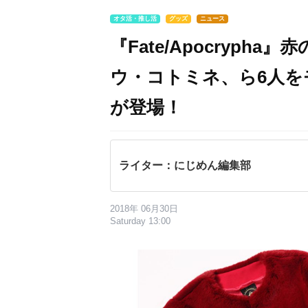
オタ活・推し活
グッズ
ニュース
『Fate/Apocryp
ウ・コトミネ、ら6人
が登場！
ライター：にじめん編集部
2018年 06月30日
Saturday 13:00