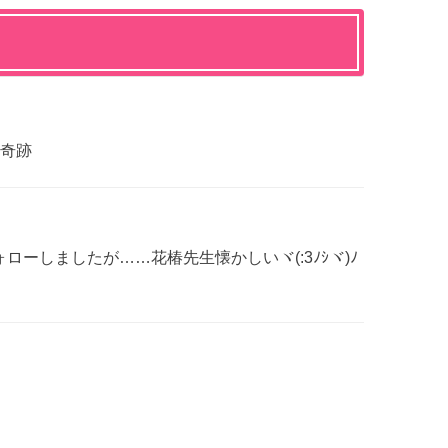
奇跡
ローしましたが……花椿先生懐かしいヾ(:3ﾉｼヾ)ﾉ