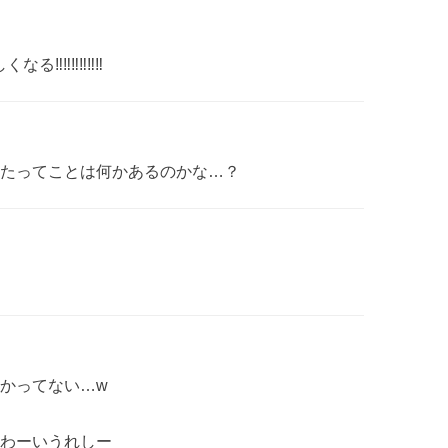
‼️‼️‼️‼️‼️
たってことは何かあるのかな…？
かってない…w
わーいうれしー