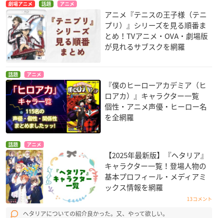
劇場アニメ
話題
アニメ
アニメ『テニスの王子様（テニ
プリ）』シリーズを見る順番ま
とめ！TVアニメ・OVA・劇場版
が見れるサブスクを網羅
話題
アニメ
『僕のヒーローアカデミア（ヒ
ロアカ）』キャラクター一覧
個性・アニメ声優・ヒーロー名
を全網羅
話題
アニメ
【2025年最新版】『ヘタリア』
キャラクター一覧！登場人物の
基本プロフィール・メディアミ
ックス情報を網羅
13コメント
ヘタリアについての紹介良かった。又、やって欲しい。