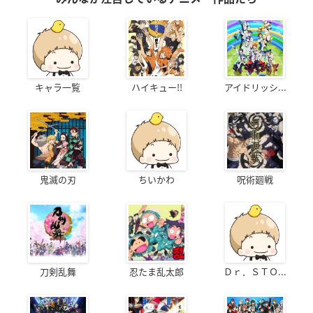
キャラ一覧
ハイキュー!!
アイドリッシ...
鬼滅の刃
ちいかわ
呪術廻戦
刀剣乱舞
忍たま乱太郎
Ｄｒ．ＳＴＯ...