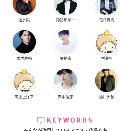
速水奨
諏訪部順一
花江夏樹
武内駿輔
梶裕貴
村瀬歩
阿座上洋平
岡本信彦
浪川大輔
KEYWORDS
みんなが注目しているアニメ・作品たち