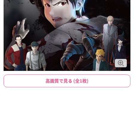
高画質で見る (全1枚)