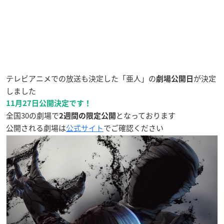
テレビアニメでの放送も決定した「亜人」の
が決定
劇場公開日
しました
11月27日公開決定です！
全国30の劇場で
となっております
2週間の限定公開
公開される劇場は
公式サイト
でご確認ください