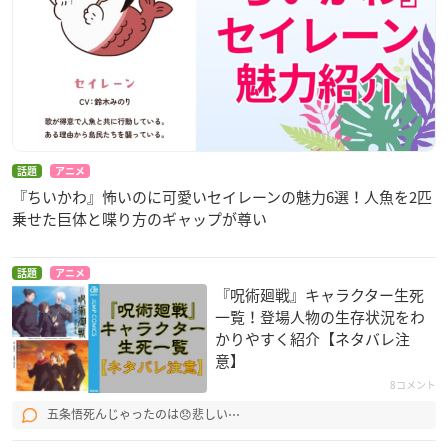
話題
アニメ
『ちいかわ』怖いのに可愛いセイレーンの魅力6選！人魚を2匹
乗せた巨体と喋り方のギャップが尊い
話題
アニメ
『呪術廻戦』キャラクター生死
一覧！登場人物の生存状況をわ
かりやすく紹介【ネタバレ注
意】
8コメント
五条悟死んじゃったのは😞悲しい⋯