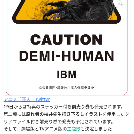
アニメ「亜人」Twitter
からは特典のステッカー付き
券も発売されます。
19日
前売り
第二弾には
を使用したク
原作者の桜井先生描き下ろしイラスト
リアファイル付き前売り券の発売も予定されています。
そして、劇場版とTVアニメ版の
主題歌
も決定しました