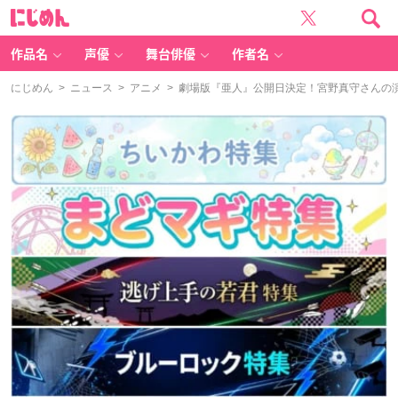
に
じ
め
ん
作品名
声優
舞台俳優
作者名
にじめん
>
ニュース
>
アニメ
> 劇場版『亜人』公開日決定！宮野真守さんの