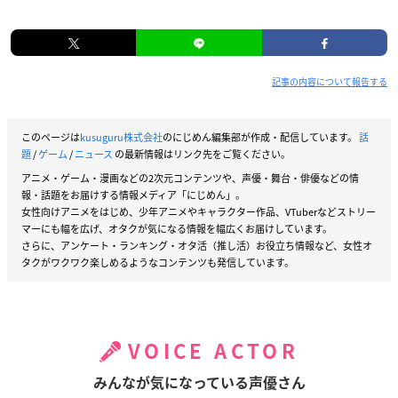
記事の内容について報告する
このページは
kusuguru株式会社
のにじめん編集部が作成・配信しています。
話
題
/
ゲーム
/
ニュース
の最新情報はリンク先をご覧ください。
アニメ・ゲーム・漫画などの2次元コンテンツや、声優・舞台・俳優などの情
報・話題をお届けする情報メディア「にじめん」。
女性向けアニメをはじめ、少年アニメやキャラクター作品、VTuberなどストリー
マーにも幅を広げ、オタクが気になる情報を幅広くお届けしています。
さらに、アンケート・ランキング・オタ活（推し活）お役立ち情報など、女性オ
タクがワクワク楽しめるようなコンテンツも発信しています。
VOICE ACTOR
みんなが気になっている声優さん