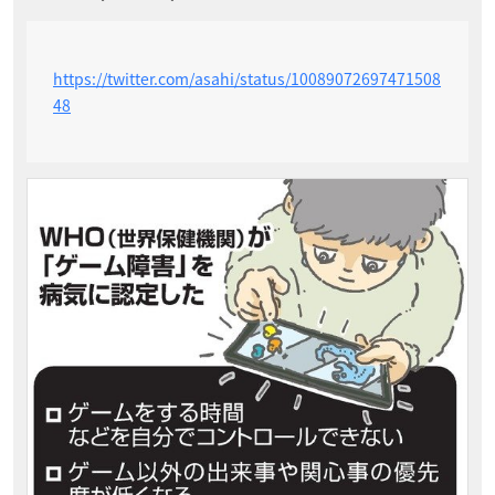
https://twitter.com/asahi/status/10089072697471508
48