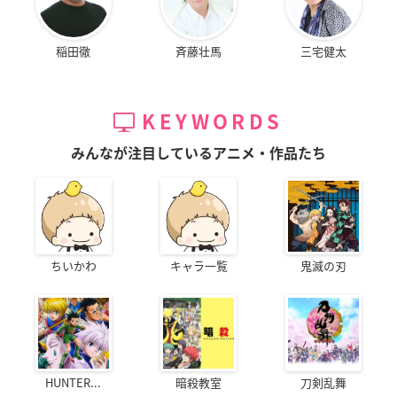
稲田徹
斉藤壮馬
三宅健太
KEYWORDS
みんなが注目しているアニメ・作品たち
ちいかわ
キャラ一覧
鬼滅の刃
HUNTER...
暗殺教室
刀剣乱舞