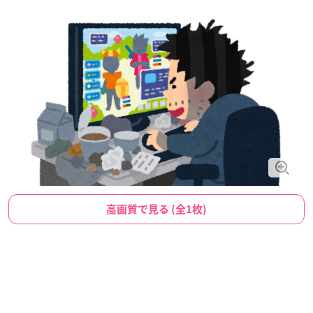
高画質で見る (全1枚)