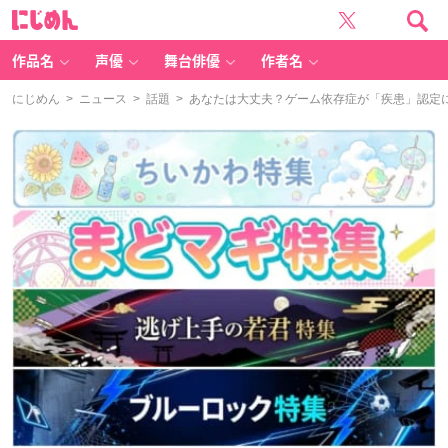
に
じ
め
ん
作品名
声優
舞台俳優
作者名
にじめん
>
ニュース
>
話題
> あなたは大丈夫？ゲーム依存症が「疾患」認定