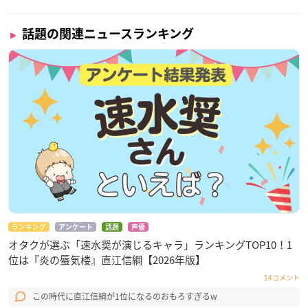
話題の関連ニュースランキング
ランキング
アンケート
話題
声優
オタクが選ぶ「速水奨が演じるキャラ」ランキングTOP10！1
位は『炎の蜃気楼』直江信綱【2026年版】
14コメント
この時代に直江信綱が1位になるのおもろすぎるw