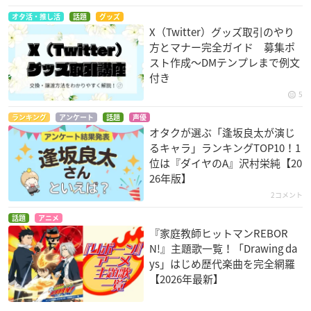
オタ活・推し活
話題
グッズ
X（Twitter）グッズ取引のやり
方とマナー完全ガイド 募集ポ
スト作成〜DMテンプレまで例文
付き
5
ランキング
アンケート
話題
声優
オタクが選ぶ「逢坂良太が演じ
るキャラ」ランキングTOP10！1
位は『ダイヤのA』沢村栄純【20
26年版】
2コメント
話題
アニメ
『家庭教師ヒットマンREBOR
N!』主題歌一覧！「Drawing da
ys」はじめ歴代楽曲を完全網羅
【2026年最新】