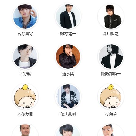
宮野真守
鈴村健一
森川智之
下野紘
速水奨
諏訪部順一
大塚芳忠
花江夏樹
村瀬歩