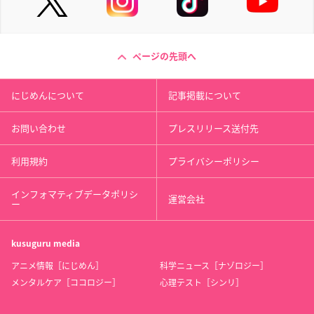
ページの先頭へ
にじめんについて
記事掲載について
お問い合わせ
プレスリリース送付先
利用規約
プライバシーポリシー
インフォマティブデータポリシ
運営会社
ー
kusuguru
media
アニメ情報［にじめん］
科学ニュース［ナゾロジー］
メンタルケア［ココロジー］
心理テスト［シンリ］