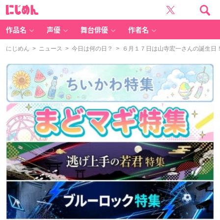
に
じ
め
ん
作品名
声優
舞台俳優
作者名
にじめん
>
ニュース
>
今日は何の日？
> ６月１７日は山寺宏一さんの誕生日