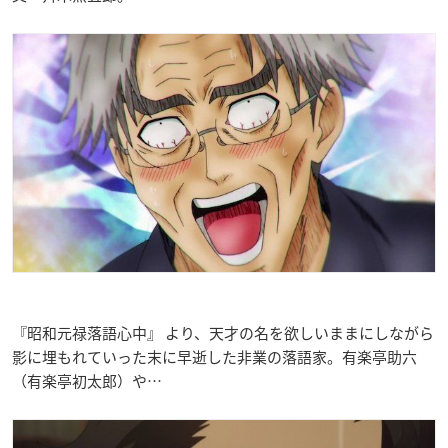
『昭和元禄落語心中』 より、天才の名を欲しいままにしながら
影に埋もれていった末に早逝した非業の落語家。有楽亭助六
（有楽亭初太郎）や…