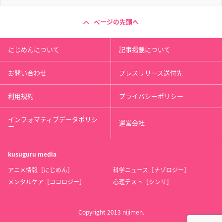
ページの先頭へ
にじめんについて
記事掲載について
お問い合わせ
プレスリリース送付先
利用規約
プライバシーポリシー
インフォマティブデータポリシ
運営会社
ー
kusuguru
media
アニメ情報［にじめん］
科学ニュース［ナゾロジー］
メンタルケア［ココロジー］
心理テスト［シンリ］
Copyright 2013 nijimen.