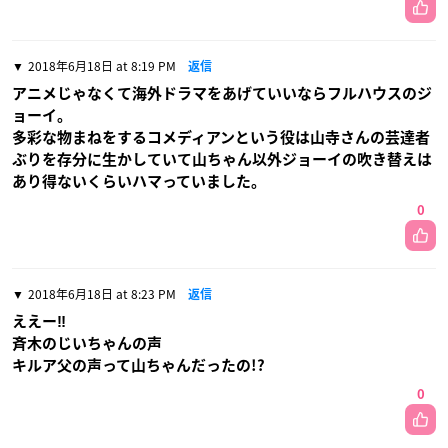
2018年6月18日 at 8:19 PM
返信
アニメじゃなくて海外ドラマをあげていいならフルハウスのジ
ョーイ。
多彩な物まねをするコメディアンという役は山寺さんの芸達者
ぶりを存分に生かしていて山ちゃん以外ジョーイの吹き替えは
あり得ないくらいハマっていました。
0
2018年6月18日 at 8:23 PM
返信
ええー‼
斉木のじいちゃんの声
キルア父の声って山ちゃんだったの!?
0