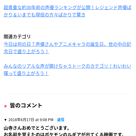
超貴重な約30年前の声優ランキングが公開！レジェンド声優ば
かり＆いまでも現役の方々ばかりで驚き
関連カテゴリ
今日は何の日？声優さんやアニメキャラの誕生日、世の中の記
念日で盛り上がろう！
みんなのリアルな声が聞けちゃうトークのカテゴリ！わいわい
喋って盛り上がろう！
皆のコメント
2018年6月17日 at 9:08 PM
返信
山寺さんおめでとうございます。
お名前を覚えたのはポケモンのルギアが出てくる映画です。