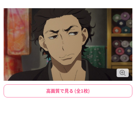
高画質で見る (全1枚)