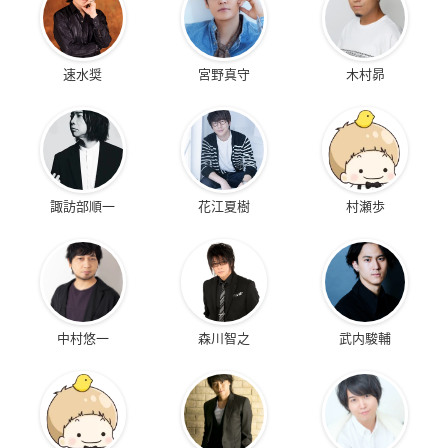
速水奨
宮野真守
木村昴
諏訪部順一
花江夏樹
村瀬歩
中村悠一
森川智之
武内駿輔