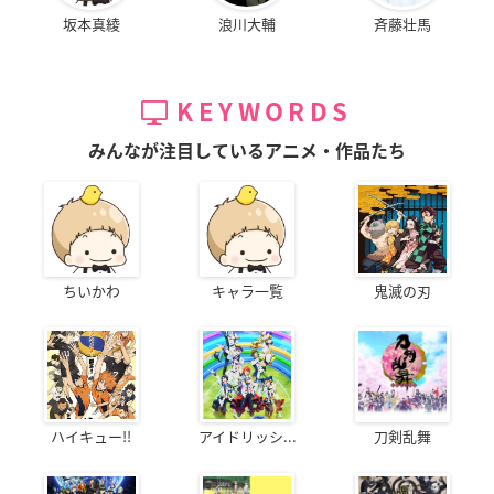
坂本真綾
浪川大輔
斉藤壮馬
KEYWORDS
みんなが注目しているアニメ・作品たち
ちいかわ
キャラ一覧
鬼滅の刃
ハイキュー!!
アイドリッシ...
刀剣乱舞