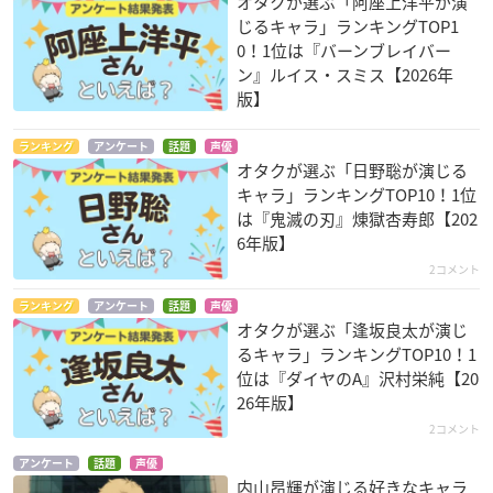
オタクが選ぶ「阿座上洋平が演
じるキャラ」ランキングTOP1
0！1位は『バーンブレイバー
ン』ルイス・スミス【2026年
版】
ランキング
アンケート
話題
声優
オタクが選ぶ「日野聡が演じる
キャラ」ランキングTOP10！1位
は『鬼滅の刃』煉󠄁獄杏寿郎【202
6年版】
2コメント
ランキング
アンケート
話題
声優
オタクが選ぶ「逢坂良太が演じ
るキャラ」ランキングTOP10！1
位は『ダイヤのA』沢村栄純【20
26年版】
2コメント
アンケート
話題
声優
内山昂輝が演じる好きなキャラ