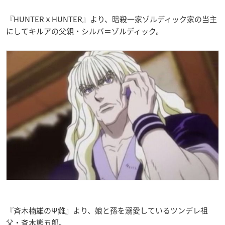
『HUNTERｘHUNTER』より、暗殺一家ゾルディック家の当主
にしてキルアの父親・シルバ＝ゾルディック。
『斉木楠雄のΨ難』より、娘と孫を溺愛しているツンデレ祖
父・斉木熊五郎。