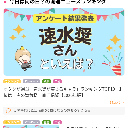
今日は何の日？の関連ニュースランキング
ランキング
アンケート
話題
声優
オタクが選ぶ「速水奨が演じるキャラ」ランキングTOP10！1
位は『炎の蜃気楼』直江信綱【2026年版】
14コメント
この時代に直江信綱が1位になるのおもろすぎるw
ランキング
アンケート
話題
声優