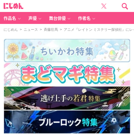
に
じ
め
ん
作品名
声優
舞台俳優
作者名
にじめん
>
ニュース
>
斉藤壮馬
> アニメ『レイトン ミステリー探偵社』に