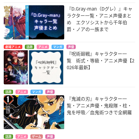
『D.Gray-man（Dグレ）』キャ
ラクター一覧・アニメ声優まと
め エクソシストから千年伯
爵・ノアの一族まで
劇場アニメ
話題
アニメ
マンガ
声優
『呪術廻戦』キャラクター一
覧 術式・等級・アニメ声優【2
026年最新】
話題
アニメ
マンガ
声優
『鬼滅の刃』キャラクター一
覧・アニメ声優・鬼殺隊・柱・
鬼を呼吸／血鬼術つきで全網羅
話題
アニメ
ゲーム
声優