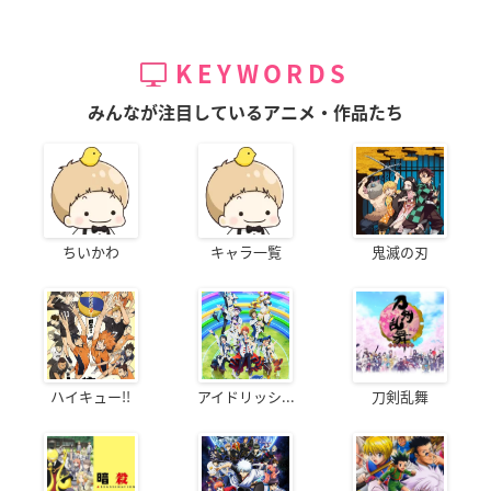
KEYWORDS
みんなが注目しているアニメ・作品たち
ちいかわ
キャラ一覧
鬼滅の刃
ハイキュー!!
アイドリッシ...
刀剣乱舞