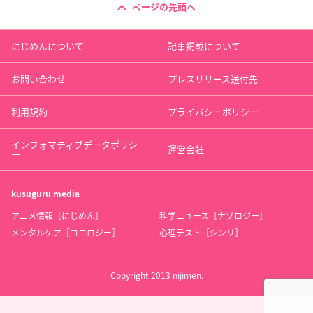
ページの先頭へ
にじめんについて
記事掲載について
お問い合わせ
プレスリリース送付先
利用規約
プライバシーポリシー
インフォマティブデータポリシ
運営会社
ー
kusuguru
media
アニメ情報［にじめん］
科学ニュース［ナゾロジー］
メンタルケア［ココロジー］
心理テスト［シンリ］
Copyright 2013 nijimen.