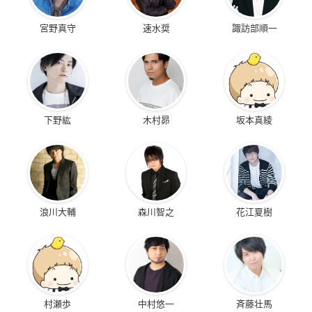
宮野真守
速水奨
諏訪部順一
下野紘
木村昴
坂本真綾
浪川大輔
森川智之
花江夏樹
村瀬歩
中村悠一
斉藤壮馬