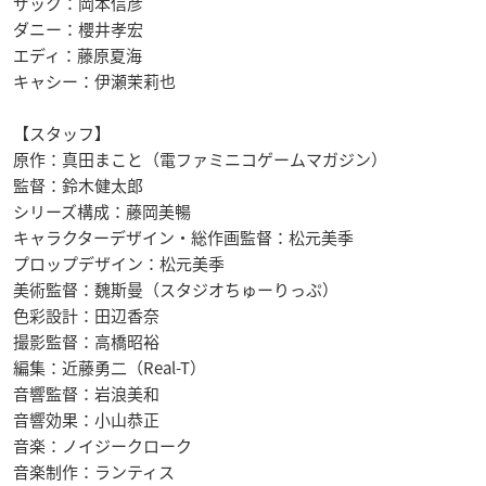
ザック：岡本信彦
ダニー：櫻井孝宏
エディ：藤原夏海
キャシー：伊瀬茉莉也
【スタッフ】
原作：真田まこと（電ファミニコゲームマガジン）
監督：鈴木健太郎
シリーズ構成：藤岡美暢
キャラクターデザイン・総作画監督：松元美季
プロップデザイン：松元美季
美術監督：魏斯曼（スタジオちゅーりっぷ）
色彩設計：田辺香奈
撮影監督：高橋昭裕
編集：近藤勇二（Real-T）
音響監督：岩浪美和
音響効果：小山恭正
音楽：ノイジークローク
音楽制作：ランティス