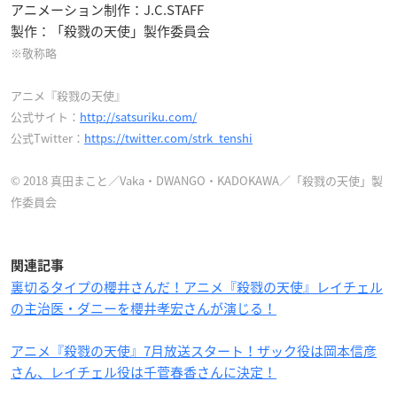
アニメーション制作：J.C.STAFF
製作：「殺戮の天使」製作委員会
※敬称略
アニメ『殺戮の天使』
公式サイト：
http://satsuriku.com/
公式Twitter：
https://twitter.com/strk_tenshi
© 2018 真田まこと／Vaka・DWANGO・KADOKAWA／「殺戮の天使」製
作委員会
関連記事
裏切るタイプの櫻井さんだ！アニメ『殺戮の天使』レイチェル
の主治医・ダニーを櫻井孝宏さんが演じる！
アニメ『殺戮の天使』7月放送スタート！ザック役は岡本信彦
さん、レイチェル役は千菅春香さんに決定！