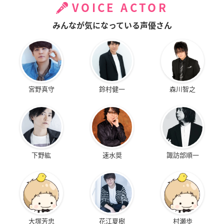
VOICE ACTOR
みんなが気になっている声優さん
宮野真守
鈴村健一
森川智之
下野紘
速水奨
諏訪部順一
大塚芳忠
花江夏樹
村瀬歩