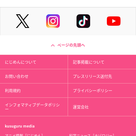
ページの先頭へ
にじめんについて
記事掲載について
お問い合わせ
プレスリリース送付先
利用規約
プライバシーポリシー
インフォマティブデータポリシ
運営会社
ー
kusuguru
media
アニメ情報［にじめん］
科学ニュース［ナゾロジー］