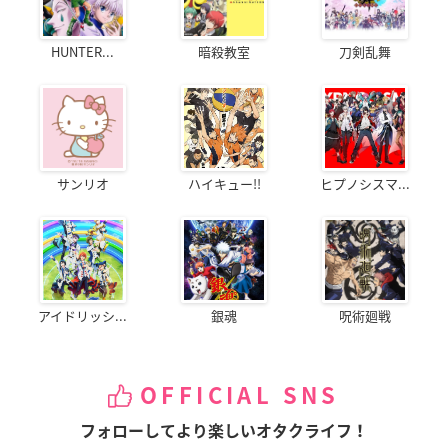
HUNTER...
暗殺教室
刀剣乱舞
サンリオ
ハイキュー!!
ヒプノシスマ...
アイドリッシ...
銀魂
呪術廻戦
OFFICIAL SNS
フォローしてより楽しいオタクライフ！