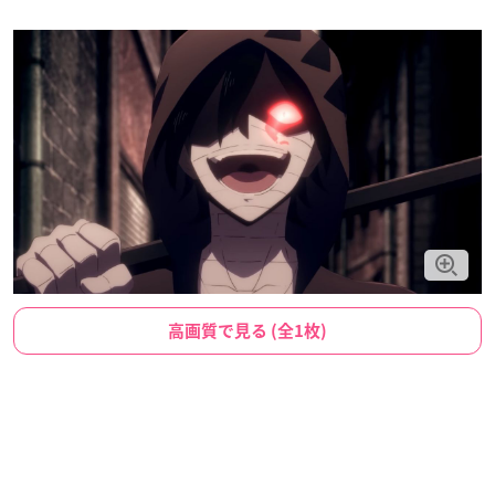
高画質で見る (全1枚)