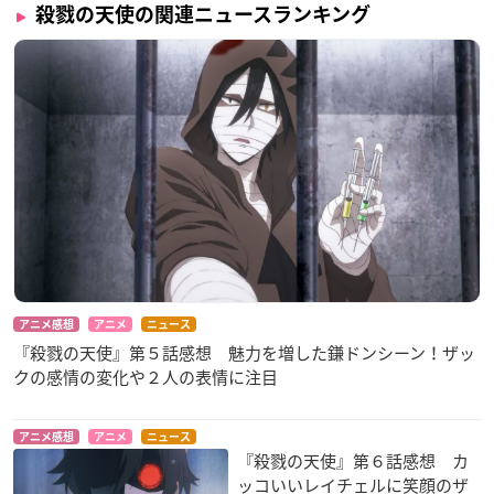
殺戮の天使の関連ニュースランキング
アニメ感想
アニメ
ニュース
『殺戮の天使』第５話感想 魅力を増した鎌ドンシーン！ザッ
クの感情の変化や２人の表情に注目
アニメ感想
アニメ
ニュース
『殺戮の天使』第６話感想 カ
ッコいいレイチェルに笑顔のザ