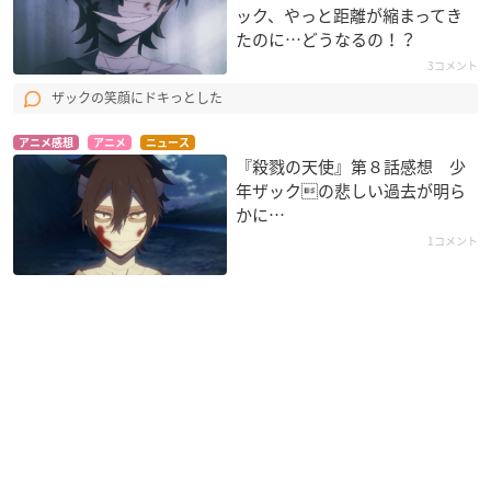
ック、やっと距離が縮まってき
たのに…どうなるの！？
3コメント
ザックの笑顔にドキっとした
アニメ感想
アニメ
ニュース
『殺戮の天使』第８話感想 少
年ザックの悲しい過去が明ら
かに…
1コメント