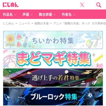
に
じ
め
ん
作品名
声優
舞台俳優
作者名
にじめん
>
ニュース
>
殺戮の天使
> アニメ『殺戮の天使』ザック（CV.岡本