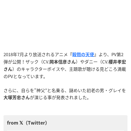
2018年7月より放送されるアニメ
より、PV第2
『
殺戮の天使
』
弾が公開！ザック（CV.
）やダニー（CV.
岡本信彦さん
櫻井孝宏
）のキャラクターボイスや、主題歌が聴ける見どころ満載
さん
のPVとなっています。
さらに、自らを“神父”と名乗る、謎めいた初老の男・グレイを
が演じる事が発表されました。
大塚芳忠さん