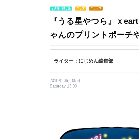
オタ活・推し活
グッズ
ニュース
『うる星やつら』ｘea
ゃんのプリントポーチ
ライター：にじめん編集部
2018年 06月09日
Saturday 13:00