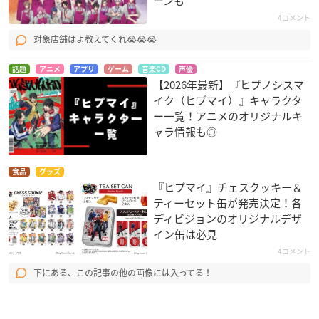
ーンも
4コメント
対象店舗はよ教えてくれ😭😭😭
話題
アニメ
アプリ
ゲーム
音楽CD
声優
【2026年最新】『ヒプノシスマ
イク（ヒプマイ）』キャラクタ
ー一覧！アニメのオリジナルキ
ャラ情報も◎
食品
グッズ
『ヒプマイ』チェスクッキー＆
ティーセット缶が発売決定！各
ディビジョンのオリジナルデザ
イン缶は必見
4コメント
下にある、この記事の他の画像には入ってる！