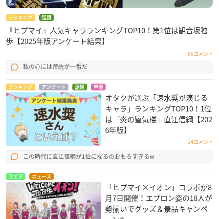
ランキング
話題
『ヒプマイ』人気キャラランキングTOP10！第1位は観音坂独
歩【2025年版アンケート結果】
60コメント
私の心には帝统が一番だ
ランキング
アンケート
話題
声優
オタクが選ぶ「速水奨が演じる
キャラ」ランキングTOP10！1位
は『炎の蜃気楼』直江信綱【202
6年版】
14コメント
この時代に直江信綱が1位になるのおもろすぎるw
フェア
ニュース
「ヒプマイ×イオン」コラボが8
月7日開催！エプロン姿の18人が
勢揃いでグッズ＆景品キャンペ