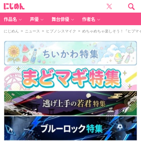
に
じ
め
ん
作品名
声優
舞台俳優
作者名
にじめん
>
ニュース
>
ヒプノシスマイク
> めちゃめちゃ楽しそう！『ヒプマ