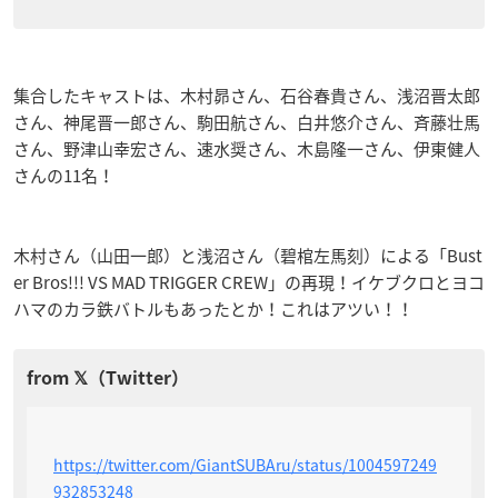
集合したキャストは、木村昴さん、石谷春貴さん、浅沼晋太郎
さん、神尾晋一郎さん、駒田航さん、白井悠介さん、斉藤壮馬
さん、野津山幸宏さん、速水奨さん、木島隆一さん、伊東健人
さんの11名！
木村さん（山田一郎）と浅沼さん（碧棺左馬刻）による「Bust
er Bros!!! VS MAD TRIGGER CREW」の再現！イケブクロとヨコ
ハマのカラ鉄バトルもあったとか！これはアツい！！
https://twitter.com/GiantSUBAru/status/1004597249
932853248