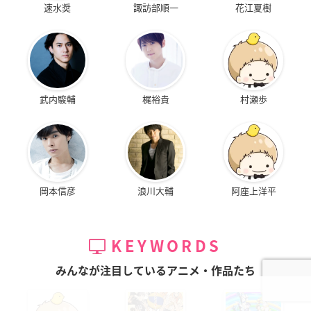
速水奨
諏訪部順一
花江夏樹
武内駿輔
梶裕貴
村瀬歩
岡本信彦
浪川大輔
阿座上洋平
KEYWORDS
みんなが注目しているアニメ・作品たち