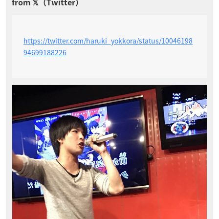
https://twitter.com/haruki_yokkora/status/10046198
94699188226