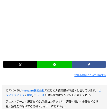
記事の内容について報告する
このページは
kusuguru株式会社
のにじめん編集部が作成・配信しています。
ヒ
プノシスマイク
/
声優
/
ニュース
の最新情報はリンク先をご覧ください。
アニメ・ゲーム・漫画などの2次元コンテンツや、声優・舞台・俳優などの情
報・話題をお届けする情報メディア「にじめん」。