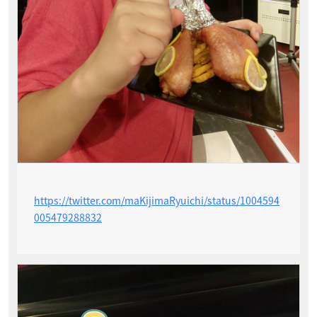
https://twitter.com/maKijimaRyuichi/status/1004594
005479288832