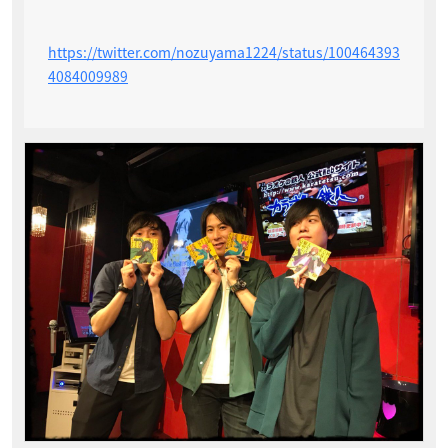
https://twitter.com/nozuyama1224/status/100464393
4084009989