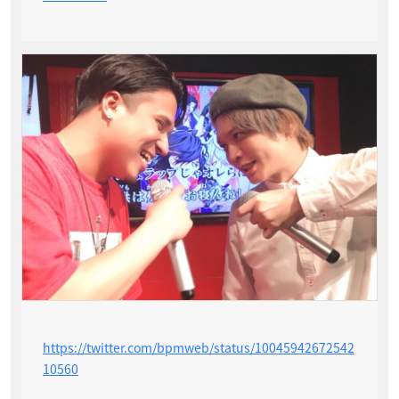
https://twitter.com/bpmweb/status/10045942672542
10560