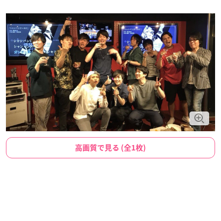
高画質で見る (全1枚)