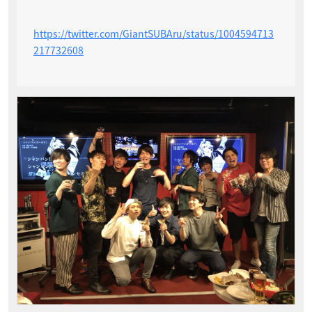
https://twitter.com/GiantSUBAru/status/1004594713
217732608