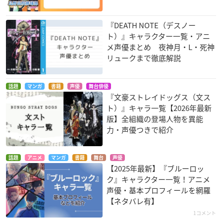
『DEATH NOTE（デスノー
ト）』キャラクター一覧・アニ
メ声優まとめ 夜神月・L・死神
リュークまで徹底解説
話題
マンガ
書籍
声優
舞台俳優
『文豪ストレイドッグス（文ス
ト）』キャラ一覧【2026年最新
版】全組織の登場人物を異能
力・声優つきで紹介
話題
アニメ
マンガ
書籍
舞台
声優
【2025年最新】『ブルーロッ
ク』キャラクター一覧！アニメ
声優・基本プロフィールを網羅
【ネタバレ有】
1コメント