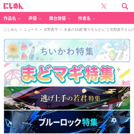
に
じ
め
ん
作品名
声優
舞台俳優
作者名
にじめん
>
ニュース
>
宮野真守
> 永遠の16歳”雅マモルさん”と宮野真守さ