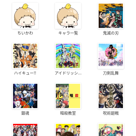
ちいかわ
キャラ一覧
鬼滅の刃
ハイキュー!!
アイドリッシ...
刀剣乱舞
銀魂
暗殺教室
呪術廻戦