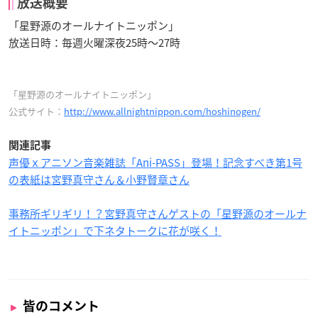
放送概要
「星野源のオールナイトニッポン」
放送日時：毎週火曜深夜25時〜27時
「星野源のオールナイトニッポン」
公式サイト：
http://www.allnightnippon.com/hoshinogen/
関連記事
声優ｘアニソン音楽雑誌「Ani-PASS」登場！記念すべき第1号
の表紙は宮野真守さん＆小野賢章さん
事務所ギリギリ！？宮野真守さんゲストの「星野源のオールナ
イトニッポン」で下ネタトークに花が咲く！
皆のコメント