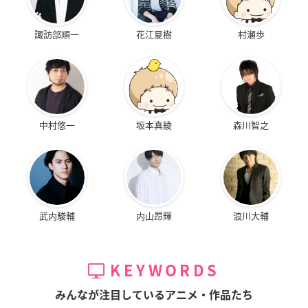
諏訪部順一
花江夏樹
村瀬歩
中村悠一
坂本真綾
森川智之
武内駿輔
内山昂輝
浪川大輔
KEYWORDS
みんなが注目しているアニメ・作品たち