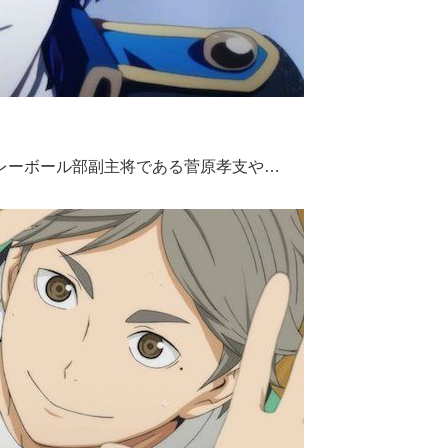
レーボール部
副主将である
菅原孝支や…