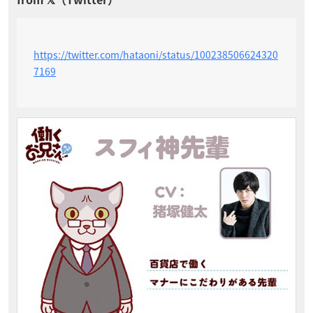
https://twitter.com/hataoni/status/100238506624320
7169