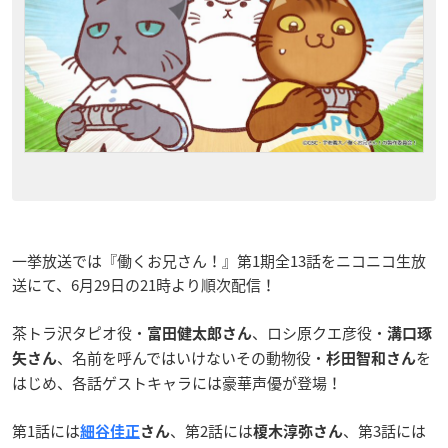
一挙放送では『働くお兄さん！』第1期全13話をニコニコ生放
送にて、6月29日の21時より順次配信！
茶トラ沢タピオ役・
、ロシ原クエ彦役・
富田健太郎さん
溝口琢
、名前を呼んではいけないその動物役・
を
矢さん
杉田智和さん
はじめ、各話ゲストキャラには豪華声優が登場！
第1話には
、第2話には
、第3話には
細谷佳正
さん
榎木淳弥さん