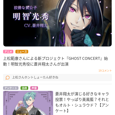
アニメ
ニュース
上松範康さんによる新プロジェクト『GHOST CONCERT』始
動！明智光秀役に蒼井翔太さんが出演
19コメント
上松さんホントしょーたん好きね
アンケート
話題
声優
蒼井翔太が演じる好きなキャラ
投票！やっぱり美風藍？それと
もオルト・シュラウド？【アン
ケート】