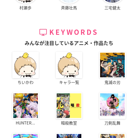
村瀬歩
斉藤壮馬
三宅健太
KEYWORDS
みんなが注目しているアニメ・作品たち
ちいかわ
キャラ一覧
鬼滅の刃
HUNTER...
暗殺教室
刀剣乱舞