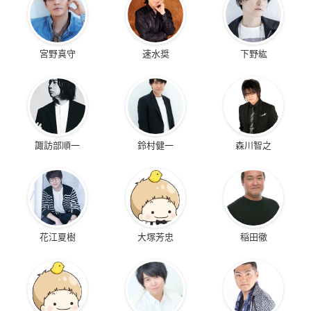
宮野真守
速水奨
下野紘
諏訪部順一
鈴村健一
森川智之
花江夏樹
大塚芳忠
稲田徹