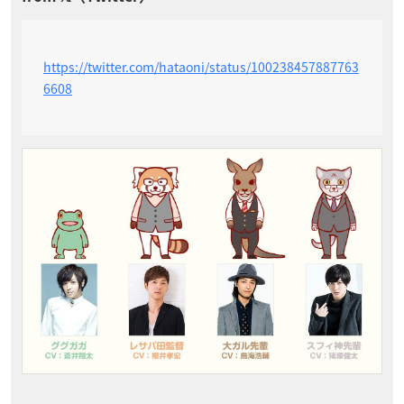
https://twitter.com/hataoni/status/100238457887763
6608