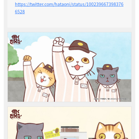
https://twitter.com/hataoni/status/100239667398376
6528