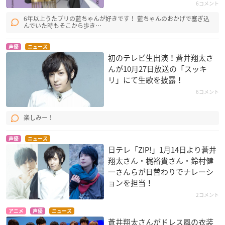
6コメント
6年以上うたプリの藍ちゃんが好きです！ 藍ちゃんのおかげで塞ぎ込
んでいた時もそこから歩き…
声優
ニュース
初のテレビ生出演！蒼井翔太さ
んが10月27日放送の「スッキ
リ」にて生歌を披露！
6コメント
楽しみー！
声優
ニュース
日テレ「ZIP!」1月14日より蒼井
翔太さん・梶裕貴さん・鈴村健
一さんらが日替わりでナレーシ
ョンを担当！
2コメント
アニメ
声優
ニュース
蒼井翔太さんがドレス風の衣装