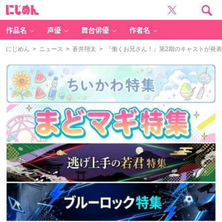
に
じ
め
ん
作品名
声優
舞台俳優
作者名
にじめん
>
ニュース
>
蒼井翔太
> 『働くお兄さん！』第2期のキャストが発