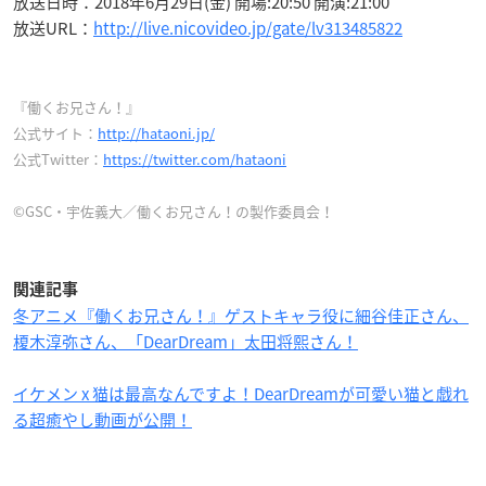
放送日時：2018年6月29日(金) 開場:20:50 開演:21:00
放送URL：
http://live.nicovideo.jp/gate/lv313485822
『働くお兄さん！』
公式サイト：
http://hataoni.jp/
公式Twitter：
https://twitter.com/hataoni
©GSC・宇佐義大／働くお兄さん！の製作委員会！
関連記事
冬アニメ『働くお兄さん！』ゲストキャラ役に細谷佳正さん、
榎木淳弥さん、「DearDream」太田将熙さん！
イケメン x 猫は最高なんですよ！DearDreamが可愛い猫と戯れ
る超癒やし動画が公開！