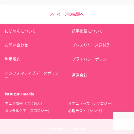
ページの先頭へ
にじめんについて
記事掲載について
お問い合わせ
プレスリリース送付先
利用規約
プライバシーポリシー
インフォマティブデータポリシ
運営会社
ー
kusuguru
media
アニメ情報［にじめん］
科学ニュース［ナゾロジー］
メンタルケア［ココロジー］
心理テスト［シンリ］
Copyright 2013 nijimen.