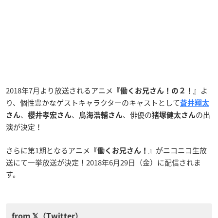
2018年7月より放送されるアニメ
よ
『働くお兄さん！の２！』
り、個性豊かなゲストキャラクターのキャストとして
蒼井翔太
、
、
、俳優の
の出
さん
櫻井孝宏さん
鳥海浩輔さん
猪塚健太さん
演が決定！
さらに第1期となる
アニメ
がニコニコ生放
『
働くお兄さん！
』
送にて一挙放送が決定！2018年6月29日（金）に配信されま
す。