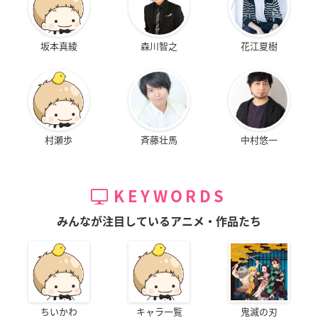
坂本真綾
森川智之
花江夏樹
村瀬歩
斉藤壮馬
中村悠一
KEYWORDS
みんなが注目しているアニメ・作品たち
ちいかわ
キャラ一覧
鬼滅の刃