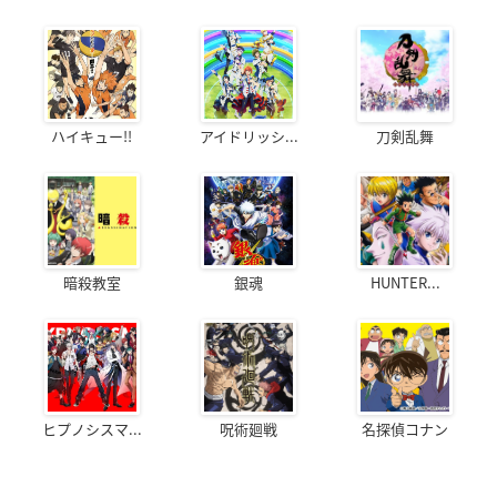
ハイキュー!!
アイドリッシ...
刀剣乱舞
暗殺教室
銀魂
HUNTER...
ヒプノシスマ...
呪術廻戦
名探偵コナン