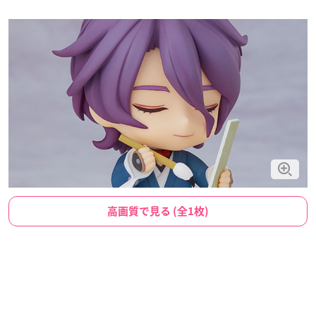
高画質で見る (全1枚)