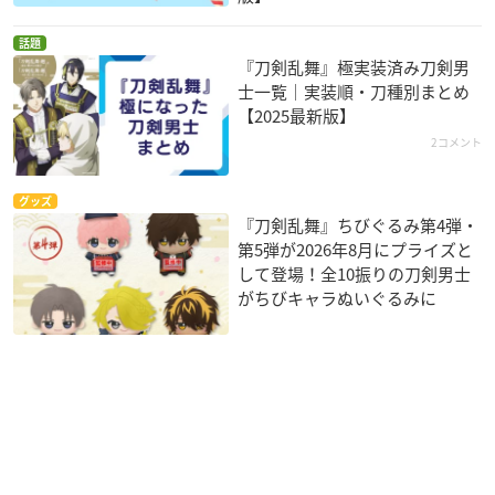
話題
『刀剣乱舞』極実装済み刀剣男
士一覧｜実装順・刀種別まとめ
【2025最新版】
2コメント
グッズ
『刀剣乱舞』ちびぐるみ第4弾・
第5弾が2026年8月にプライズと
して登場！全10振りの刀剣男士
がちびキャラぬいぐるみに