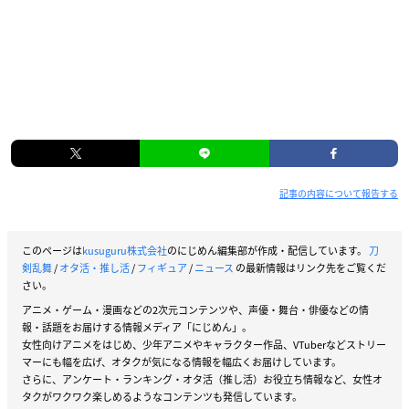
記事の内容について報告する
このページは
kusuguru株式会社
のにじめん編集部が作成・配信しています。
刀
剣乱舞
/
オタ活・推し活
/
フィギュア
/
ニュース
の最新情報はリンク先をご覧くだ
さい。
アニメ・ゲーム・漫画などの2次元コンテンツや、声優・舞台・俳優などの情
報・話題をお届けする情報メディア「にじめん」。
女性向けアニメをはじめ、少年アニメやキャラクター作品、VTuberなどストリー
マーにも幅を広げ、オタクが気になる情報を幅広くお届けしています。
さらに、アンケート・ランキング・オタ活（推し活）お役立ち情報など、女性オ
タクがワクワク楽しめるようなコンテンツも発信しています。