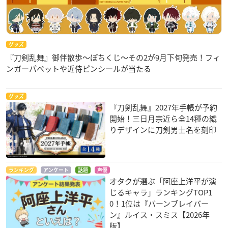
グッズ
『刀剣乱舞』御伴散歩～ぽちくじ～その2が9月下旬発売！フィ
ンガーパペットや近侍ピンシールが当たる
グッズ
『刀剣乱舞』2027年手帳が予約
開始！三日月宗近ら全14種の織
りデザインに刀剣男士名を刻印
ランキング
アンケート
話題
声優
オタクが選ぶ「阿座上洋平が演
じるキャラ」ランキングTOP1
0！1位は『バーンブレイバー
ン』ルイス・スミス【2026年
版】