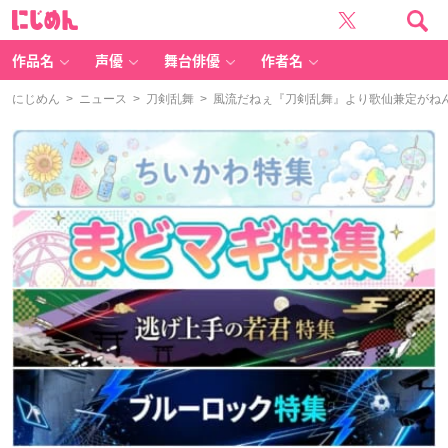
に
じ
め
ん
作品名
声優
舞台俳優
作者名
にじめん
>
ニュース
>
刀剣乱舞
> 風流だねぇ『刀剣乱舞』より歌仙兼定がね