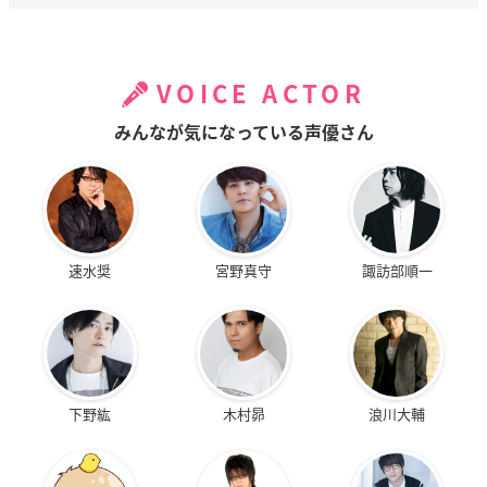
VOICE ACTOR
みんなが気になっている声優さん
速水奨
宮野真守
諏訪部順一
下野紘
木村昴
浪川大輔