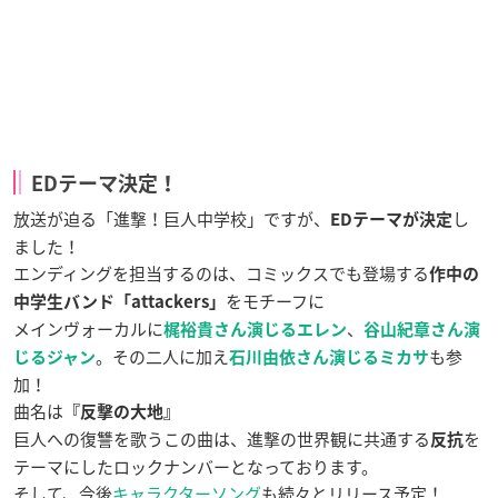
EDテーマ決定！
放送が迫る「進撃！巨人中学校」ですが、
し
EDテーマが決定
ました！
エンディングを担当するのは、コミックスでも登場する
作中の
をモチーフに
中学生バンド「attackers」
メインヴォーカルに
、
梶裕貴さん演じるエレン
谷山紀章さん演
。その二人に加え
も参
じるジャン
石川由依さん演じるミカサ
加！
曲名は
『反撃の大地』
巨人への復讐を歌うこの曲は、進撃の世界観に共通する
を
反抗
テーマにしたロックナンバーとなっております。
そして、今後
キャラクターソング
も続々とリリース予定！