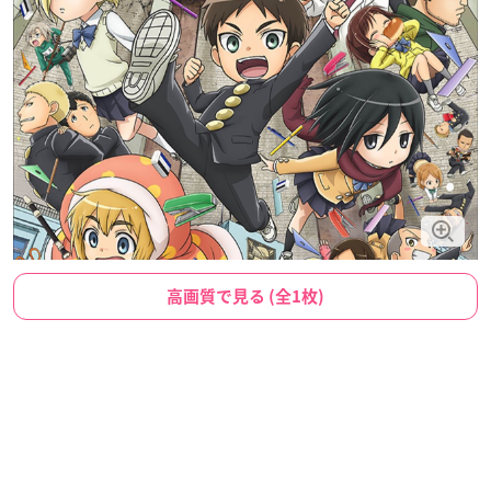
高画質で見る (全1枚)