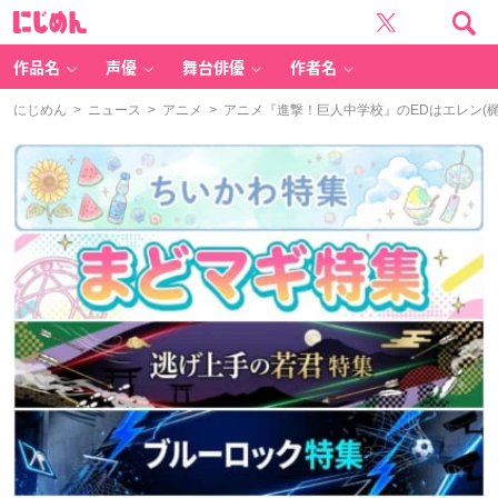
に
じ
め
ん
作品名
声優
舞台俳優
作者名
にじめん
>
ニュース
>
アニメ
> アニメ『進撃！巨人中学校』のEDはエレン(梶