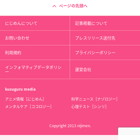
ページの先頭へ
にじめんについて
記事掲載について
お問い合わせ
プレスリリース送付先
利用規約
プライバシーポリシー
インフォマティブデータポリシ
運営会社
ー
kusuguru
media
アニメ情報［にじめん］
科学ニュース［ナゾロジー］
メンタルケア［ココロジー］
心理テスト［シンリ］
Copyright 2013 nijimen.