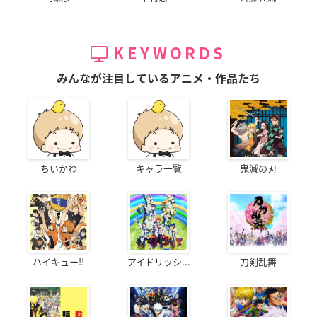
KEYWORDS
みんなが注目しているアニメ・作品たち
ちいかわ
キャラ一覧
鬼滅の刃
ハイキュー!!
アイドリッシ...
刀剣乱舞