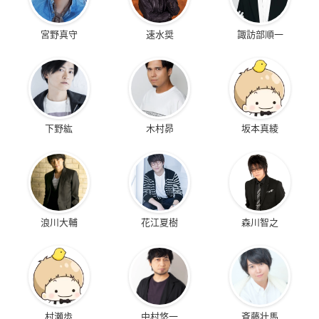
宮野真守
速水奨
諏訪部順一
下野紘
木村昴
坂本真綾
浪川大輔
花江夏樹
森川智之
村瀬歩
中村悠一
斉藤壮馬