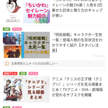
イレーンの魅力6選！人魚を2匹
乗せた巨体と喋り方のギャップ
が尊い
話題
アニメ
『呪術廻戦』キャラクター生死
一覧！登場人物の生存状況をわ
かりやすく紹介【ネタバレ注
意】
7コメント
五条悟死んじゃったのは😞悲しい⋯
劇場アニメ
話題
アニメ
アニメ『テニスの王子様（テニ
プリ）』シリーズを見る順番ま
とめ！TVアニメ・OVA・劇場版
が見れるサブスクを網羅