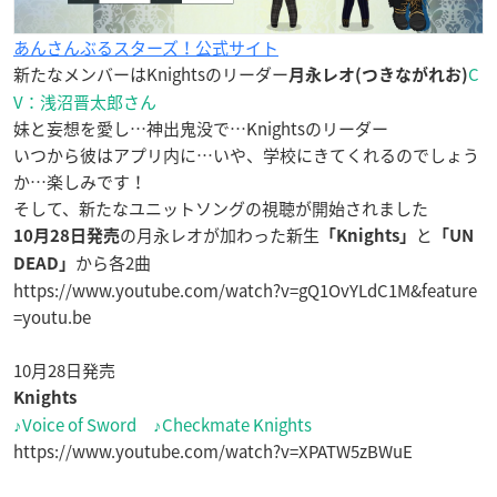
あんさんぶるスターズ！公式サイト
新たなメンバーはKnightsのリーダー
C
月永レオ(つきながれお)
V：浅沼晋太郎さん
妹と妄想を愛し…神出鬼没で…Knightsのリーダー
いつから彼はアプリ内に…いや、学校にきてくれるのでしょう
か…楽しみです！
そして、新たなユニットソングの視聴が開始されました
の月永レオが加わった新生
と
10月28日発売
「Knights」
「UN
から各2曲
DEAD」
https://www.youtube.com/watch?v=gQ1OvYLdC1M&feature
=youtu.be
10月28日発売
Knights
♪Voice of Sword ♪Checkmate Knights
https://www.youtube.com/watch?v=XPATW5zBWuE