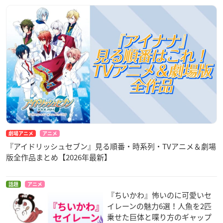
劇場アニメ
アニメ
『アイドリッシュセブン』見る順番・時系列・TVアニメ＆劇場
版全作品まとめ【2026年最新】
話題
アニメ
『ちいかわ』怖いのに可愛いセ
イレーンの魅力6選！人魚を2匹
乗せた巨体と喋り方のギャップ