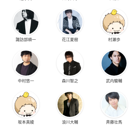
諏訪部順一
花江夏樹
村瀬歩
中村悠一
森川智之
武内駿輔
坂本真綾
浪川大輔
斉藤壮馬