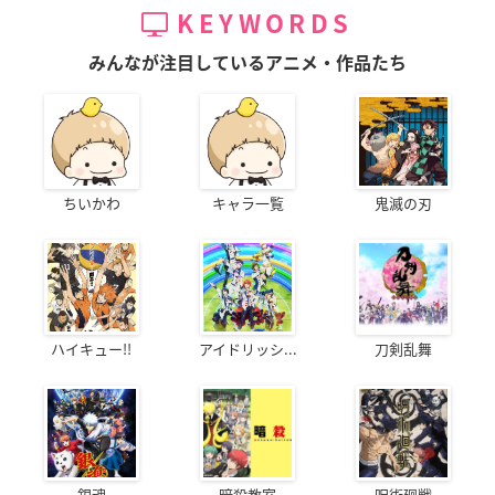
KEYWORDS
みんなが注目しているアニメ・作品たち
ちいかわ
キャラ一覧
鬼滅の刃
ハイキュー!!
アイドリッシ...
刀剣乱舞
銀魂
暗殺教室
呪術廻戦