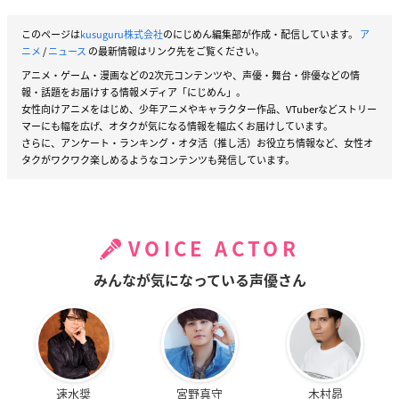
このページは
kusuguru株式会社
のにじめん編集部が作成・配信しています。
ア
ニメ
/
ニュース
の最新情報はリンク先をご覧ください。
アニメ・ゲーム・漫画などの2次元コンテンツや、声優・舞台・俳優などの情
報・話題をお届けする情報メディア「にじめん」。
女性向けアニメをはじめ、少年アニメやキャラクター作品、VTuberなどストリー
マーにも幅を広げ、オタクが気になる情報を幅広くお届けしています。
さらに、アンケート・ランキング・オタ活（推し活）お役立ち情報など、女性オ
タクがワクワク楽しめるようなコンテンツも発信しています。
VOICE ACTOR
みんなが気になっている声優さん
速水奨
宮野真守
木村昴