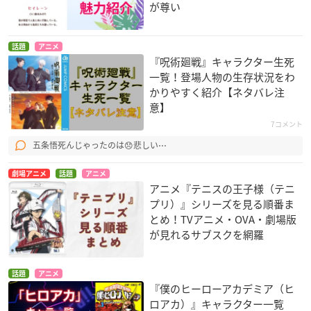
が尊い
話題
アニメ
『呪術廻戦』キャラクター生死
一覧！登場人物の生存状況をわ
かりやすく紹介【ネタバレ注
意】
7コメント
五条悟死んじゃったのは😞悲しい⋯
劇場アニメ
話題
アニメ
アニメ『テニスの王子様（テニ
プリ）』シリーズを見る順番ま
とめ！TVアニメ・OVA・劇場版
が見れるサブスクを網羅
話題
アニメ
『僕のヒーローアカデミア（ヒ
ロアカ）』キャラクター一覧