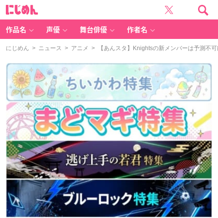
に
じ
め
ん
作品名
声優
舞台俳優
作者名
にじめん
>
ニュース
>
アニメ
> 【あんスタ】Knightsの新メンバーは予