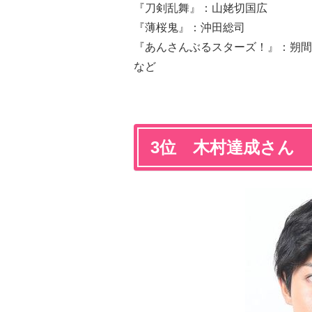
『刀剣乱舞』：山姥切国広
『薄桜鬼』：沖田総司
『あんさんぶるスターズ！』：朔間
など
3位 木村達成さん