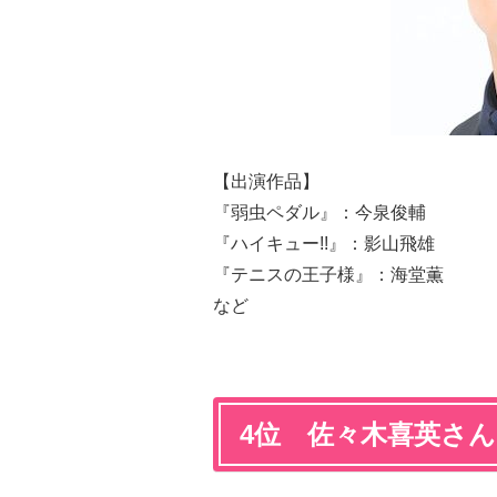
【出演作品】
『弱虫ペダル』：今泉俊輔
『ハイキュー!!』：影山飛雄
『テニスの王子様』：海堂薫
など
4位 佐々木喜英さん