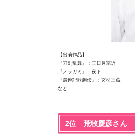
【出演作品】
『刀剣乱舞』：三日月宗近
『ノラガミ』：夜ト
『最遊記歌劇伝』：玄奘三蔵
など
2位 荒牧慶彦さん