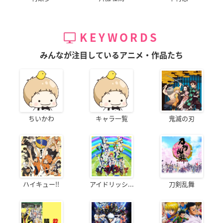
KEYWORDS
みんなが注目しているアニメ・作品たち
ちいかわ
キャラ一覧
鬼滅の刃
ハイキュー!!
アイドリッシ...
刀剣乱舞