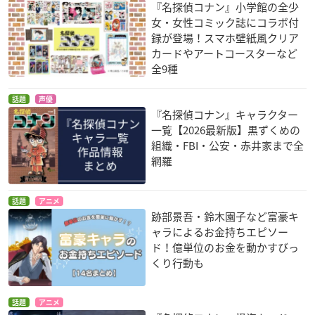
『名探偵コナン』小学館の全少
女・女性コミック誌にコラボ付
録が登場！スマホ壁紙風クリア
カードやアートコースターなど
全9種
話題
声優
『名探偵コナン』キャラクター
一覧【2026最新版】黒ずくめの
組織・FBI・公安・赤井家まで全
網羅
話題
アニメ
跡部景吾・鈴木園子など富豪キ
ャラによるお金持ちエピソー
ド！億単位のお金を動かすびっ
くり行動も
話題
アニメ