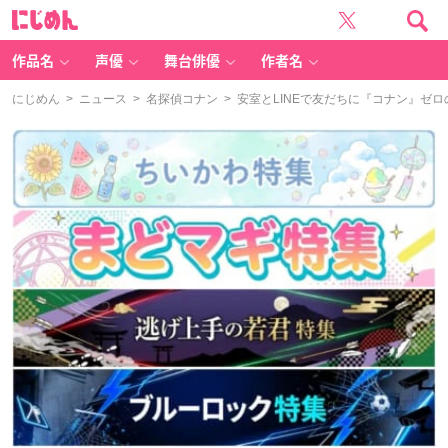
に
じ
め
ん
作品名
声優
舞台俳優
作者名
にじめん
>
ニュース
>
名探偵コナン
> 安室とLINEで友だちに『コナン』ゼ