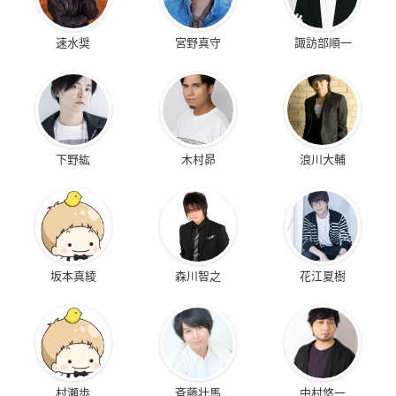
速水奨
宮野真守
諏訪部順一
下野紘
木村昴
浪川大輔
坂本真綾
森川智之
花江夏樹
村瀬歩
斉藤壮馬
中村悠一