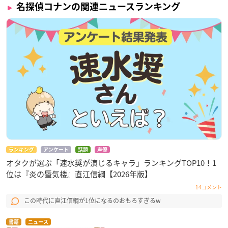
名探偵コナンの関連ニュースランキング
ランキング
アンケート
話題
声優
オタクが選ぶ「速水奨が演じるキャラ」ランキングTOP10！1
位は『炎の蜃気楼』直江信綱【2026年版】
14コメント
この時代に直江信綱が1位になるのおもろすぎるw
書籍
ニュース