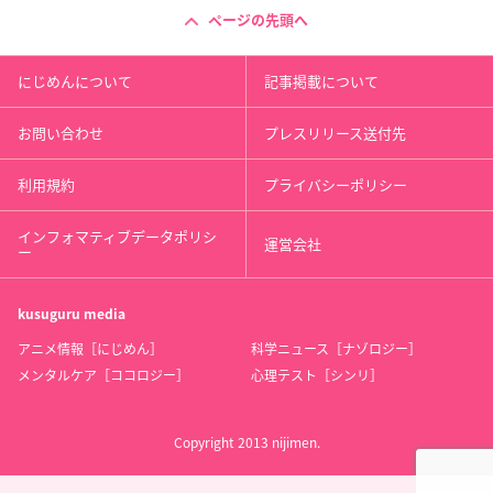
ページの先頭へ
にじめんについて
記事掲載について
お問い合わせ
プレスリリース送付先
利用規約
プライバシーポリシー
インフォマティブデータポリシ
運営会社
ー
kusuguru
media
アニメ情報［にじめん］
科学ニュース［ナゾロジー］
メンタルケア［ココロジー］
心理テスト［シンリ］
Copyright 2013 nijimen.