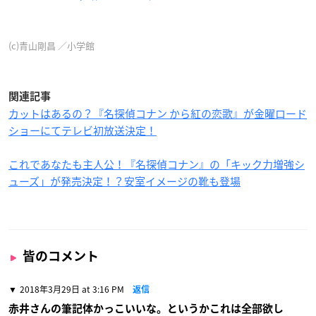
(c)青山剛昌 ／小学館
関連記事
カットはあるの？『名探偵コナン から紅の恋歌』が金曜ロード
ショーにてテレビ初放送決定！
これであなたも主人公！『名探偵コナン』の「キック力増強シ
ューズ」が発売決定！？安室イメージの靴も登場
皆のコメント
2018年3月29日 at 3:16 PM
返信
赤井さんの筆記体かっこいいな。というかこれは全部欲し