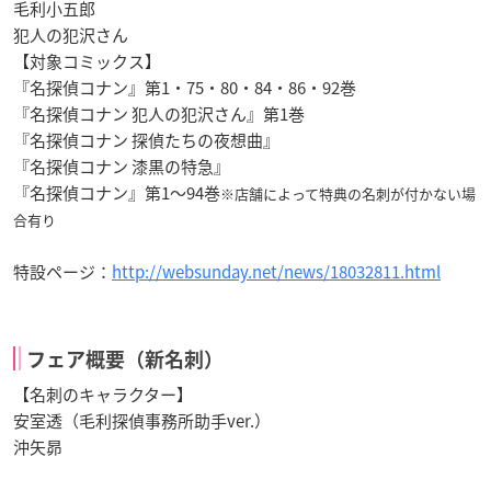
毛利小五郎
犯人の犯沢さん
【対象コミックス】
『名探偵コナン』第1・75・80・84・86・92巻
『名探偵コナン 犯人の犯沢さん』第1巻
『名探偵コナン 探偵たちの夜想曲』
『名探偵コナン 漆黒の特急』
『名探偵コナン』第1～94巻
※店舗によって特典の名刺が付かない場
合有り
特設ページ：
http://websunday.net/news/18032811.html
フェア概要（新名刺）
【名刺のキャラクター】
安室透（毛利探偵事務所助手ver.）
沖矢昴