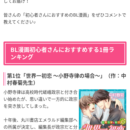
してお届け！
皆さんの「初心者さんにおすすめのBL漫画」をぜひコメントで
教えてください♪
BL漫画初心者さんにおすすめする1冊ラ
ンキング
第1位「世界一初恋 〜小野寺律の場合〜」（作：中
村春菊先生）
小野寺律は高校時代嵯峨政宗と付き合
い始めたが、思い違いで一方的に政宗
を突き放してしまった。
十年後、丸川書店エメラルド編集部へ
の所属が決定し、編集長が政宗だと分