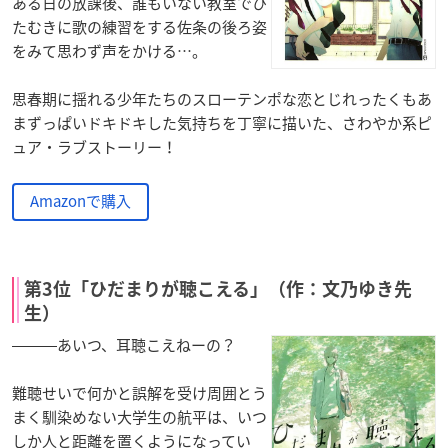
ある日の放課後、誰もいない教室でひ
たむきに歌の練習をする佐条の後ろ姿
をみて思わず声をかける…。
思春期に揺れる少年たちのスローテンポな恋とじれったくもあ
まずっぱいドキドキした気持ちを丁寧に描いた、さわやか系ピ
ュア・ラブストーリー！
Amazonで購入
第3位「ひだまりが聴こえる」（作：文乃ゆき先
生）
―――あいつ、耳聴こえねーの？
難聴せいで何かと誤解を受け周囲とう
まく馴染めない大学生の航平は、いつ
しか人と距離を置くようになってい