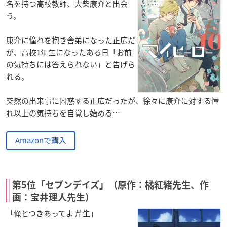
名を持つ高校教師、大柴康介と出会
う。
康介に憧れを抱き舎弟になった正広だ
が、高校1年生になったある日「お前
の気持ちには答えられない」と告げら
れる。
突然の出来事に困惑する正広だったが、徐々に康介に対する憧
れ以上の気持ちを自覚し始める…
Amazonで購入
第5位「セブンデイズ」（原作：橘紅緒先生、作
画：宝井理人先生）
「俺とつきあってよ 芹生」