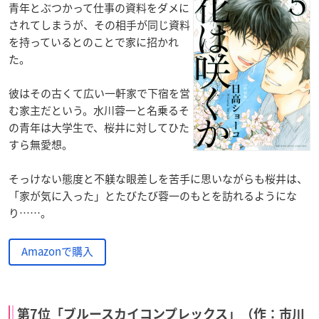
青年とぶつかって仕事の資料をダメに
されてしまうが、その相手が同じ資料
を持っているとのことで家に招かれ
た。
彼はその古くて広い一軒家で下宿を営
む家主だという。水川蓉一と名乗るそ
の青年は大学生で、桜井に対してひた
すら無愛想。
そっけない態度と不躾な眼差しを苦手に思いながらも桜井は、
「家が気に入った」とたびたび蓉一のもとを訪れるようにな
り……。
Amazonで購入
第7位「ブルースカイコンプレックス」（作：市川