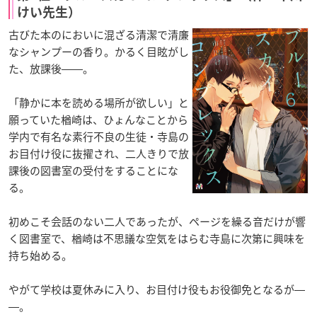
けい先生）
古びた本のにおいに混ざる清潔で清廉
なシャンプーの香り。かるく目眩がし
た、放課後――。
「静かに本を読める場所が欲しい」と
願っていた楢崎は、ひょんなことから
学内で有名な素行不良の生徒・寺島の
お目付け役に抜擢され、二人きりで放
課後の図書室の受付をすることにな
る。
初めこそ会話のない二人であったが、ページを繰る音だけが響
く図書室で、楢崎は不思議な空気をはらむ寺島に次第に興味を
持ち始める。
やがて学校は夏休みに入り、お目付け役もお役御免となるが―
―。