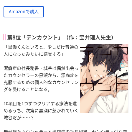
Amazonで購入
第8位「テンカウント」（作：宝井理人先生）
「黒瀬くんといると、少しだけ普通の
人になったみたいに錯覚する」
潔癖症の社長秘書・城谷は偶然出会っ
たカウンセラーの黒瀬から、潔癖症を
克服するための個人的なカウンセリン
グを受けることになる。
10項目を1つずつクリアする療法を進
めるうち、次第に黒瀬に惹かれていく
城谷だが……？
無愛想なカウンセラーと潔癖症の社長秘書、センシティヴな恋