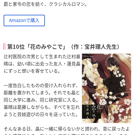
爵と家令の恋を紡ぐ、クラシカルロマン。
Amazonで購入
第10位「花のみやこで」（作：宝井理人先生）
辻村医院の次男として生まれた辻村基
晴は、幼い頃に出会った友人・蓮見晶
にずっと想いを寄せている。
一度告白したものの受け入れられず、
距離を置かれてしまう。それでも晶と
同じ大学に進み、同じ研究室に入る。
基晴は葛藤しながらも、すべてを忘れ
ようと芸妓遊びの日々を送っていた。
そんなある日、晶に一緒に帰らないかと誘われ、昔に戻ったよ