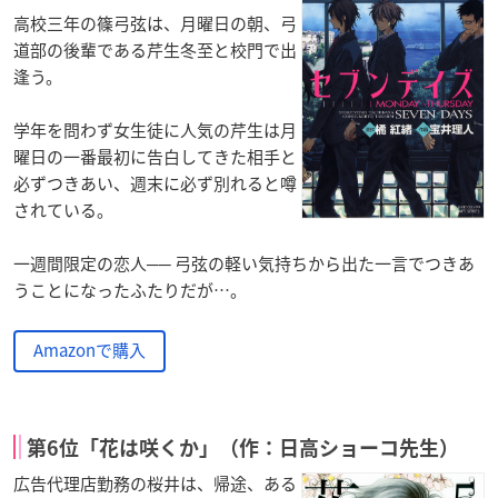
高校三年の篠弓弦は、月曜日の朝、弓
道部の後輩である芹生冬至と校門で出
逢う。
学年を問わず女生徒に人気の芹生は月
曜日の一番最初に告白してきた相手と
必ずつきあい、週末に必ず別れると噂
されている。
一週間限定の恋人── 弓弦の軽い気持ちから出た一言でつきあ
うことになったふたりだが…。
Amazonで購入
第6位「花は咲くか」（作：日高ショーコ先生）
広告代理店勤務の桜井は、帰途、ある