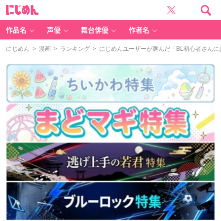
に
じ
め
ん
作品名
声優
舞台俳優
作者名
にじめん
>
漫画
>
ランキング
> にじめんユーザーが選んだ「BL初心者さん