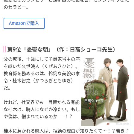
のセラピー。
Amazonで購入
第9位「憂鬱な朝」（作：日高ショーコ先生）
父の死後、十歳にして子爵家当主の座
を継いだ久世暁人（くぜあきひと）。
教育係を務めるのは、怜悧な美貌の家
令・桂木智之（かつらぎともゆき）
だ。
けれど、社交界でも一目置かれる有能
な桂木は、暁人になぜか冷たい。もし
や僕は、憎まれているのか──！？
桂木に惹かれる暁人は、拒絶の理由が知りたくて…！？若き子