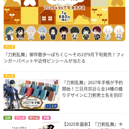
グッズ
『刀剣乱舞』御伴散歩～ぽちくじ～その2が9月下旬発売！フィ
ンガーパペットや近侍ピンシールが当たる
グッズ
『刀剣乱舞』2027年手帳が予約
開始！三日月宗近ら全14種の織
りデザインに刀剣男士名を刻印
話題
アニメ
ゲーム
声優
【2025年最新】『刀剣乱舞』キ