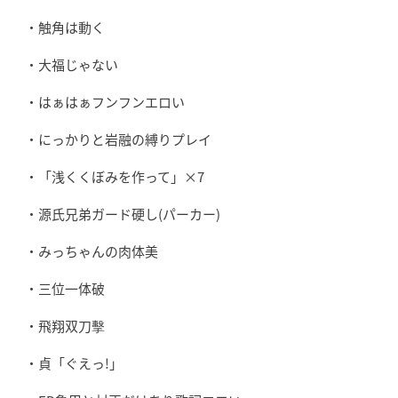
・触角は動く
・大福じゃない
・はぁはぁフンフンエロい
・にっかりと岩融の縛りプレイ
・「浅くくぼみを作って」×7
・源氏兄弟ガード硬し(パーカー)
・みっちゃんの肉体美
・三位一体破
・飛翔双刀擊
・貞「ぐえっ!」