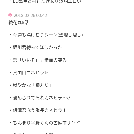
・ED亀甲と村正だけあり歌詞エロい
2018.02.26 00:42
続花丸8話
・今週も湯けむりシーン(煙増し増し)
・堀川君縛ってほしかった
・鶯「いいぞ」←満面の笑み
・真面目カネヒラ✨
・穏やかな「膝丸だ」
・褒められて照れカネヒラ〜//
・信濃君庇う隊長カネヒラ！
・ちんまり平野くんの古備前サンド