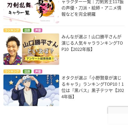
ャラクター一覧｜刀剣男士117振
の声優・刀派・絵師・アニメ情
報などを完全網羅
ランキング
話題
声優
みんなが選ぶ！山口勝平さんが
演じる人気キャラランキングTO
P10【2022年版】
ランキング
話題
声優
オタクが選ぶ「小野賢章が演じ
るキャラ」ランキングTOP10！1
位は『黒バス』黒子テツヤ【202
4年版】