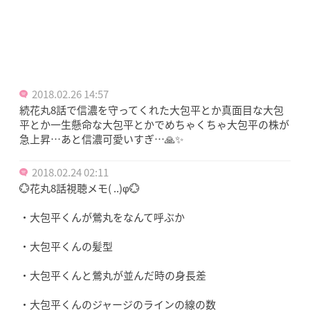
2018.02.26 14:57
続花丸8話で信濃を守ってくれた大包平とか真面目な大包
平とか一生懸命な大包平とかでめちゃくちゃ大包平の株が
急上昇…あと信濃可愛いすぎ…🙏✨
2018.02.24 02:11
💮花丸8話視聴メモ( ..)φ💮
・大包平くんが鶯丸をなんて呼ぶか
・大包平くんの髪型
・大包平くんと鶯丸が並んだ時の身長差
・大包平くんのジャージのラインの線の数