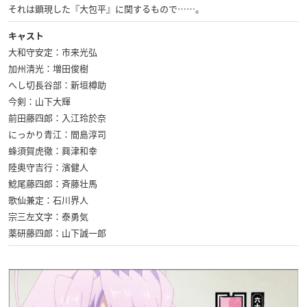
それは顕現した『大包平』に関するもので……。
キャスト
大和守安定：市来光弘
加州清光：増田俊樹
へし切長谷部：新垣樽助
今剣：山下大輝
前田藤四郎：入江玲於奈
にっかり青江：間島淳司
蜂須賀虎徹：興津和幸
陸奥守吉行：濱健人
鯰尾藤四郎：斉藤壮馬
歌仙兼定：石川界人
宗三左文字：泰勇気
薬研藤四郎：山下誠一郎