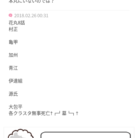
本丸にいないのでは？
2018.02.26 00:31
花丸8話
村正
亀甲
加州
青江
伊達組
源氏
大包平
各クラスタ無事死亡†┏┛墓┗┓†