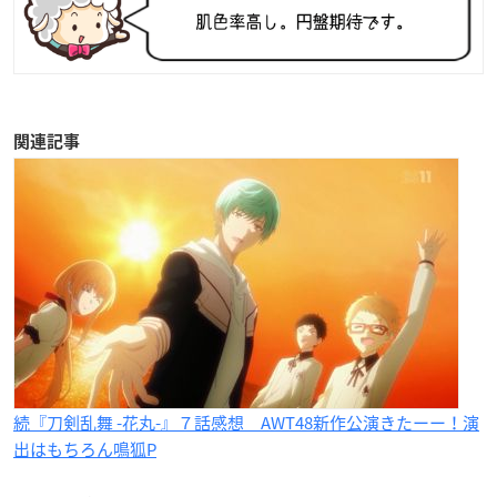
関連記事
続『刀剣乱舞 -花丸-』７話感想 AWT48新作公演きたーー！演
出はもちろん鳴狐P