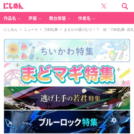
に
じ
め
ん
作品名
声優
舞台俳優
作者名
にじめん
>
ニュース
>
刀剣乱舞
> まさかの湯けむり！？ 続『刀剣乱舞 -花