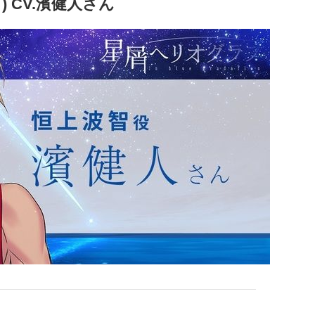
) CV.濱健人さん