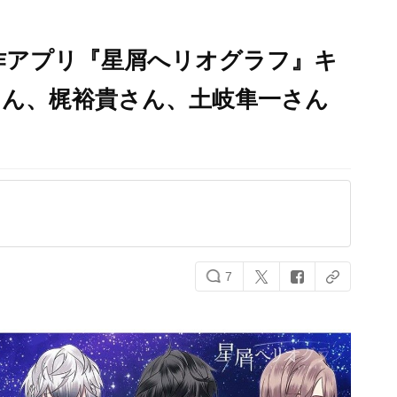
作アプリ『星屑へリオグラフ』キ
さん、梶裕貴さん、土岐隼一さん
7