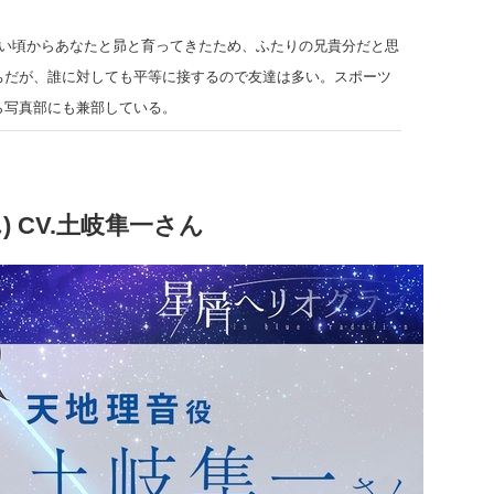
さい頃からあなたと昴と育ってきたため、ふたりの兄貴分だと思
だが、誰に対しても平等に接するので友達は多い。スポーツ
゙ら写真部にも兼部している。
) CV.土岐隼一さん