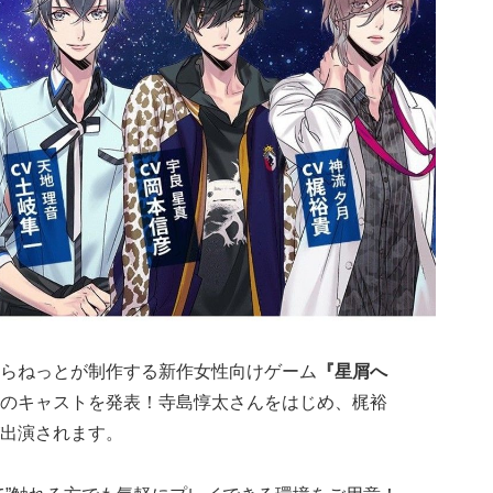
゚らねっとが制作する新作女性向けゲーム
『星屑へ
のキャストを発表！寺島惇太さんをはじめ、梶裕
出演されます。