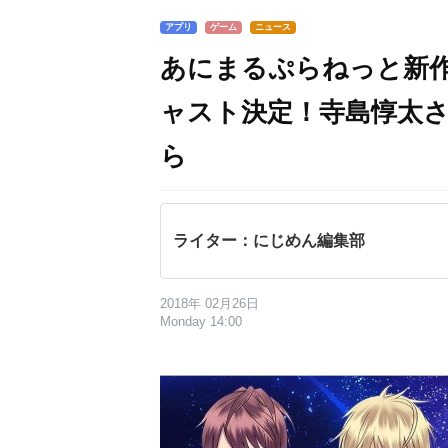
アプリ
ゲーム
ニュース
あにまるぷらねっと新
ャスト決定！寺島惇太
ら
ライター：にじめん編集部
2018年 02月26日
Monday 14:00