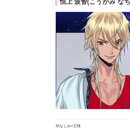
恒上 波智(こうがみ なち
幼なじみ×王様