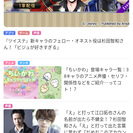
アプリ
ゲーム
声優
『ツイステ』新キャラのフェロー・オネスト役は杉田智和さ
ん！「ビジュが好きすぎる」
アニメ
マンガ
「ちいかわ」登場キャラ一覧｜3
8キャラのアニメ声優・セリフ・
関係性などをご紹介…ってコ
ト！？
声優
「え」と打って江口拓也さんの
名前が出たら不健全！？杉田智
和さん「え」と打って出た言葉
に思わず「だめだこのアカウン