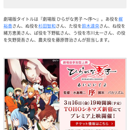
劇場版タイトルは『劇場版 ひらがな男子 ～序～』。あ役を
梶
裕貴
さん、ぬ役を
杉田智和
さん、た役を
鈴木達央
さん、ね役を
緒方恵美さん、ば役を下野紘さん、う役を市川太一さん、の役
を矢野奨吾さん、農夫役を藤原啓治さんが担当します。