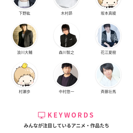
下野紘
木村昴
坂本真綾
浪川大輔
森川智之
花江夏樹
村瀬歩
中村悠一
斉藤壮馬
KEYWORDS
みんなが注目しているアニメ・作品たち