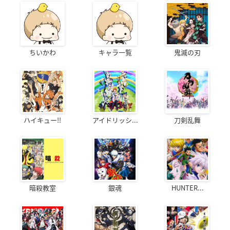
ちいかわ
キャラ一覧
鬼滅の刃
ハイキュー!!
アイドリッシ...
刀剣乱舞
暗殺教室
銀魂
HUNTER...