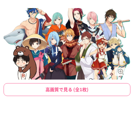
高画質で見る (全1枚)