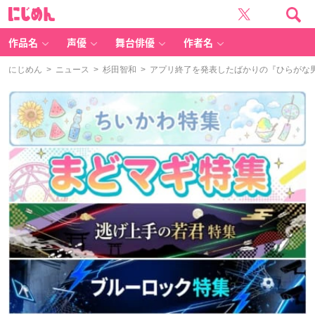
に
じ
め
ん
作品名
声優
舞台俳優
作者名
にじめん
>
ニュース
>
杉田智和
> アプリ終了を発表したばかりの『ひらがな