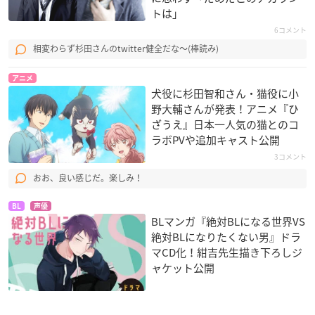
トは」
6コメント
相変わらず杉田さんのtwitter健全だな〜(棒読み)
アニメ
犬役に杉田智和さん・猫役に小
野大輔さんが発表！アニメ『ひ
ざうえ』日本一人気の猫とのコ
ラボPVや追加キャスト公開
3コメント
おお、良い感じだ。楽しみ！
BL
声優
BLマンガ『絶対BLになる世界VS
絶対BLになりたくない男』ドラ
マCD化！紺吉先生描き下ろしジ
ャケット公開