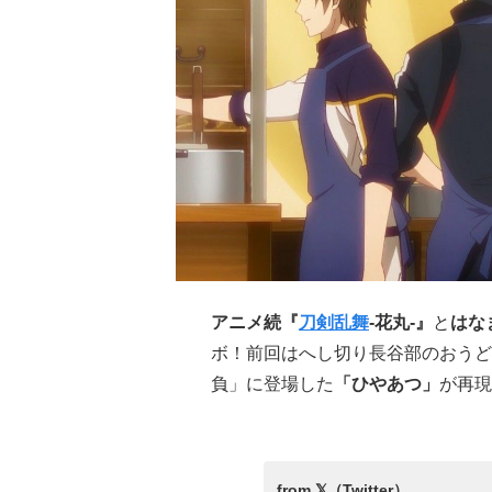
アニメ続『
刀剣乱舞
-花丸-』
と
はな
ボ！前回はへし切り長谷部のおうど
負」に登場した
「ひやあつ」
が再現