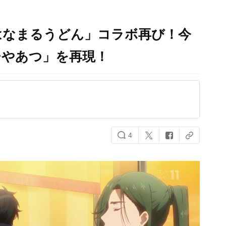
「はなまるうどん」コラボ再び！今
ひやあつ」を再現！
4