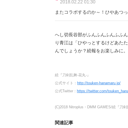
2018.02.22 01:30
またコラボするのか～！ひやあつっ
へし切長谷部がふんふんふんふふん
り青江は「ひやっとするけどあたた
んでしょうか？続報をお楽しみに。
続『刀剣乱舞-花丸-』
公式サイト：
http://touken-hanamaru.jp/
公式Twitter：
https://twitter.com/touken_ha
(C)2018 Nitroplus・DMM GAMES/
関連記事