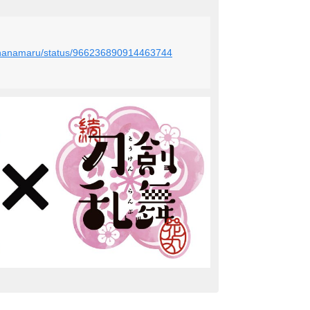
en_hanamaru/status/966236890914463744