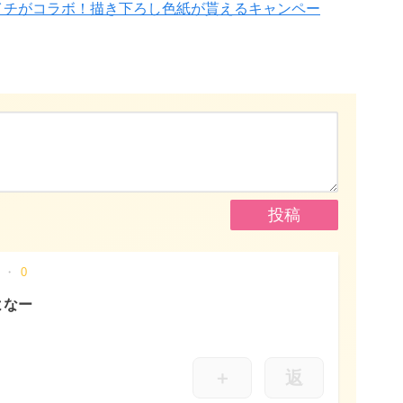
イチがコラボ！描き下ろし色紙が貰えるキャンペー
0
よなー
＋
返