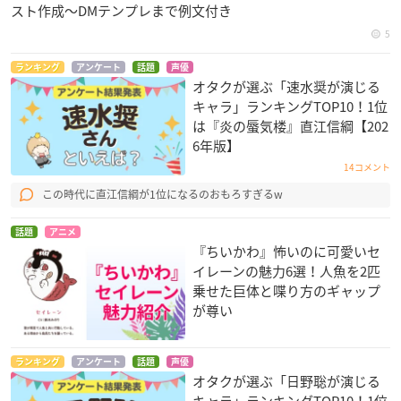
スト作成〜DMテンプレまで例文付き
5
ランキング
アンケート
話題
声優
オタクが選ぶ「速水奨が演じる
キャラ」ランキングTOP10！1位
は『炎の蜃気楼』直江信綱【202
6年版】
14コメント
この時代に直江信綱が1位になるのおもろすぎるw
話題
アニメ
『ちいかわ』怖いのに可愛いセ
イレーンの魅力6選！人魚を2匹
乗せた巨体と喋り方のギャップ
が尊い
ランキング
アンケート
話題
声優
オタクが選ぶ「日野聡が演じる
キャラ」ランキングTOP10！1位