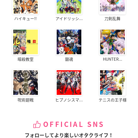
ハイキュー!!
アイドリッシ...
刀剣乱舞
暗殺教室
銀魂
HUNTER...
呪術廻戦
ヒプノシスマ...
テニスの王子様
OFFICIAL SNS
フォローしてより楽しいオタクライフ！