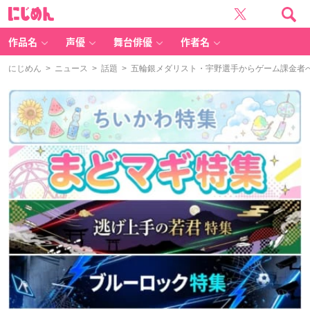
に
じ
め
ん
作品名
声優
舞台俳優
作者名
にじめん
>
ニュース
>
話題
> 五輪銀メダリスト・宇野選手からゲーム課金者