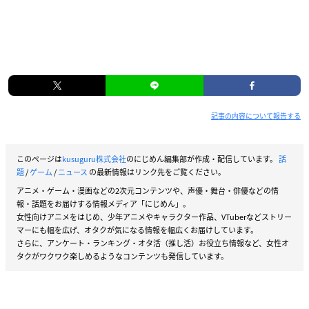
記事の内容について報告する
このページは
kusuguru株式会社
のにじめん編集部が作成・配信しています。
話
題
/
ゲーム
/
ニュース
の最新情報はリンク先をご覧ください。
アニメ・ゲーム・漫画などの2次元コンテンツや、声優・舞台・俳優などの情
報・話題をお届けする情報メディア「にじめん」。
女性向けアニメをはじめ、少年アニメやキャラクター作品、VTuberなどストリー
マーにも幅を広げ、オタクが気になる情報を幅広くお届けしています。
さらに、アンケート・ランキング・オタ活（推し活）お役立ち情報など、女性オ
タクがワクワク楽しめるようなコンテンツも発信しています。