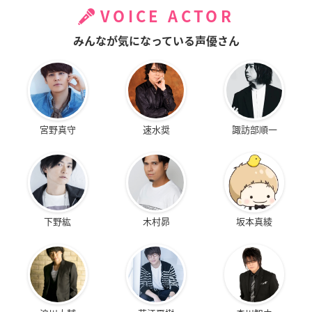
VOICE ACTOR
みんなが気になっている声優さん
宮野真守
速水奨
諏訪部順一
下野紘
木村昴
坂本真綾