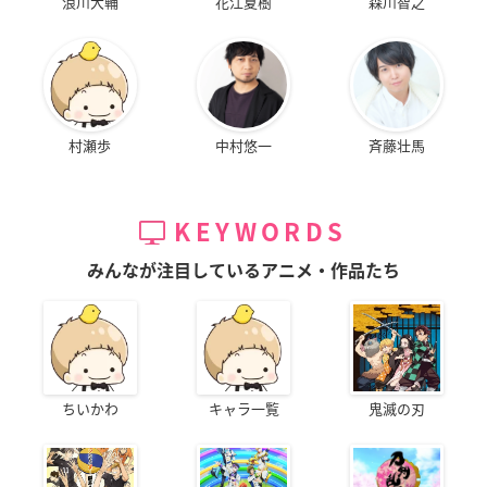
浪川大輔
花江夏樹
森川智之
村瀬歩
中村悠一
斉藤壮馬
KEYWORDS
みんなが注目しているアニメ・作品たち
ちいかわ
キャラ一覧
鬼滅の刃