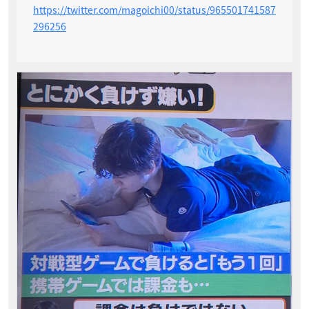
https://twitter.com/magoichi00/status/965501741587
296256