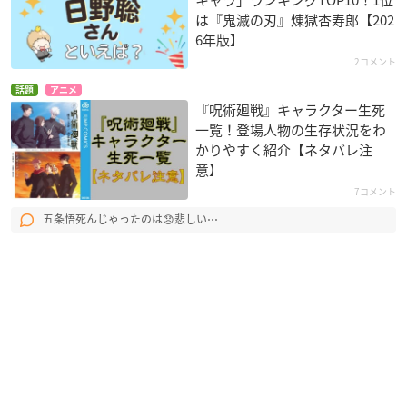
は『鬼滅の刃』煉󠄁獄杏寿郎【202
6年版】
2コメント
話題
アニメ
『呪術廻戦』キャラクター生死
一覧！登場人物の生存状況をわ
かりやすく紹介【ネタバレ注
意】
7コメント
五条悟死んじゃったのは😞悲しい⋯