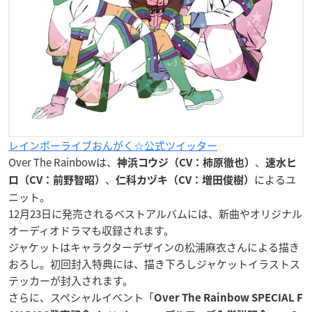
レインボーライブおんがく☆公式ツイッター
Over The Rainbowは、
、
神浜コウジ（CV：柿原徹也）
速水ヒ
、
によるユ
ロ（CV：前野智昭）
仁科カヅキ（CV：増田俊樹）
ニット。
12月23日に発売されるベストアルバムには、新曲やオリジナル
オーディオドラマも収録されます。
ジャケットはキャラクターデザインの松浦麻衣さんによる描き
おろし。初回封入特典には、描き下ろしジャケットイラストス
テッカーが封入されます。
さらに、スペシャルイベント「
Over The Rainbow SPECIAL F