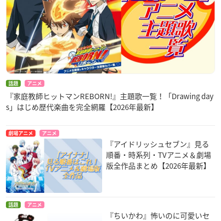
話題
アニメ
『家庭教師ヒットマンREBORN!』主題歌一覧！「Drawing day
s」はじめ歴代楽曲を完全網羅【2026年最新】
劇場アニメ
アニメ
『アイドリッシュセブン』見る
順番・時系列・TVアニメ＆劇場
版全作品まとめ【2026年最新】
話題
アニメ
『ちいかわ』怖いのに可愛いセ