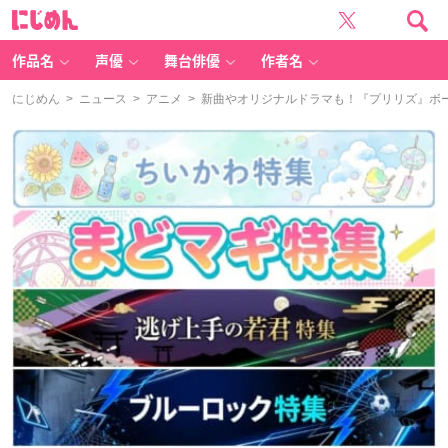
に
じ
め
ん
作品名
声優
舞台俳優
作者名
にじめん
>
ニュース
>
アニメ
> 新曲やオリジナルドラマも！『プリリズ』ボーイズユ