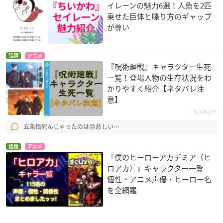
イレーンの魅力6選！人魚を2匹
乗せた巨体と喋り方のギャップ
が尊い
話題
アニメ
『呪術廻戦』キャラクター生死
一覧！登場人物の生存状況をわ
かりやすく紹介【ネタバレ注
意】
6コメント
五条悟死んじゃったのは😞悲しい⋯
話題
アニメ
『僕のヒーローアカデミア（ヒ
ロアカ）』キャラクター一覧
個性・アニメ声優・ヒーロー名
を全網羅