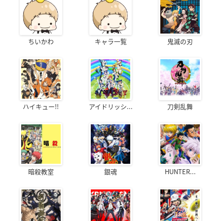
ちいかわ
キャラ一覧
鬼滅の刃
ハイキュー!!
アイドリッシ...
刀剣乱舞
暗殺教室
銀魂
HUNTER...