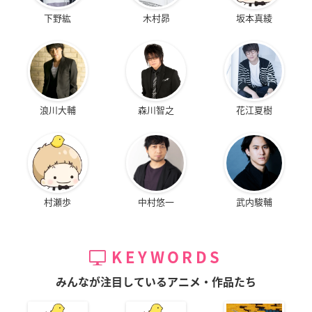
下野紘
木村昴
坂本真綾
浪川大輔
森川智之
花江夏樹
村瀬歩
中村悠一
武内駿輔
KEYWORDS
みんなが注目しているアニメ・作品たち