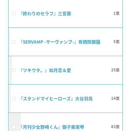
『終わりのセラフ』三宮葵
1
『SERVAMP -サーヴァンプ-』有栖院御園
5
『ツキウタ。』如月恋＆愛
25
『スタンドマイヒーローズ』大谷羽鳥
14
『月刊少女野崎くん』御子柴実琴
83