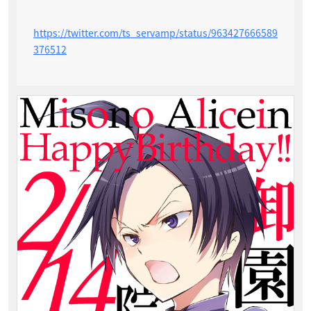
https://twitter.com/ts_servamp/status/963427666589
376512