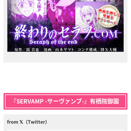
『SERVAMP -サーヴァンプ-』有栖院御園