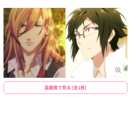
高画質で見る (全1枚)