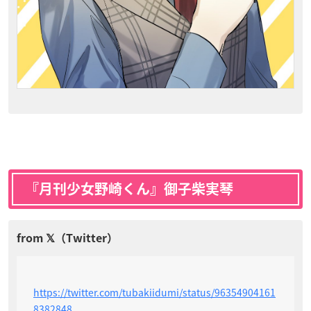
『
月刊少女野崎くん
』御子柴実琴
https://twitter.com/tubakiidumi/status/96354904161
8382848