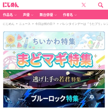
に
じ
め
ん
作品名
声優
舞台俳優
作者名
にじめん
>
ニュース
>
今日は何の日？
> バレンタインデーは『うたプリ』レ