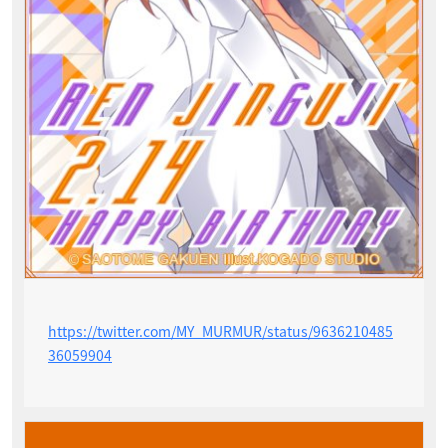
https://twitter.com/MY_MURMUR/status/9636210485
36059904