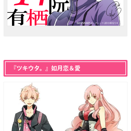
『ツキウタ。』如月恋＆愛