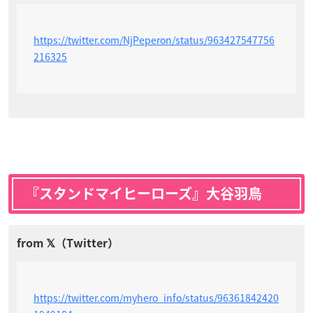
https://twitter.com/NjPeperon/status/963427547756
216325
『スタンドマイヒーローズ』大谷羽鳥
https://twitter.com/myhero_info/status/96361842420