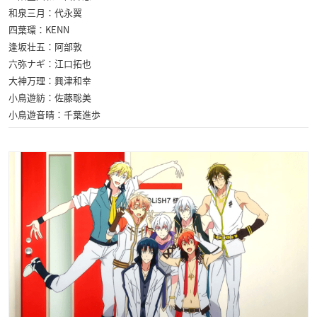
和泉三月：代永翼
四葉環：KENN
逢坂壮五：阿部敦
六弥ナギ：江口拓也
大神万理：興津和幸
小鳥遊紡：佐藤聡美
小鳥遊音晴：千葉進歩