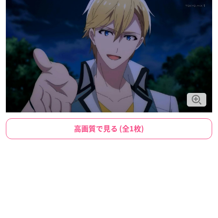
高画質で見る (全1枚)