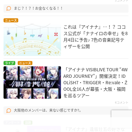
3コメント
まじ？！？！お金なくなる！！
ニュース
これは『アイナナ』…！？ ココ
ス公式が「ナナイロの幸せ」を8
月4日に予告♪ 7色の音楽記号テ
ィザーを公開
ライブ
ニュース
「アイナナ VISIBLIVE TOUR “4W
ARD JOURNEY”」開催決定！ID
OLiSH7・TRIGGER・Re:vale・Ź
OOĻ全16人が幕張・大阪・福岡
を巡るツアー
4コメント
大阪他のメンバーは、来ない感じですか?。
アンケート
話題
『アイナナ』逢坂壮五の好きな