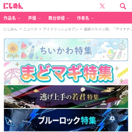
に
じ
め
ん
作品名
声優
舞台俳優
作者名
にじめん
>
ニュース
>
アイドリッシュセブン
> 超絶イケメン回。『アイナナ