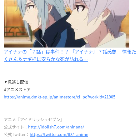
アイナナの「７話」は事件！？ 『アイナナ』７話感想 情報た
くさん＆ナギ担に安らかな死が訪れる…
▼見逃し配信
dアニメストア
https://anime.dmkt-sp.jp/animestore/ci_pc?workId=21905
アニメ『アイドリッシュセブン』
公式サイト：
http://idolish7.com/aninana/
公式Twitter：
https://twitter.com/ID7_anime