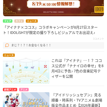
フェア
カフェ
ニュース
「アイナナ×ココス」コラボキャンペーンが8月27日スター
ト！IDOLiSH7が限定の撮り下ろしビジュアルでお出迎え♪
3コメント
まじ？！？！お金なくなる！！
ニュース
これは『アイナナ』…！？ ココ
ス公式が「ナナイロの幸せ」を8
月4日に予告♪ 7色の音楽記号テ
ィザーを公開
劇場アニメ
アニメ
『アイドリッシュセブン』見る
順番・時系列・TVアニメ＆劇場
版全作品まとめ【2026年最新】