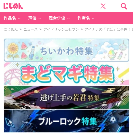
に
じ
め
ん
作品名
声優
舞台俳優
作者名
にじめん
>
ニュース
>
アイドリッシュセブン
> アイナナの「７話」は事件！