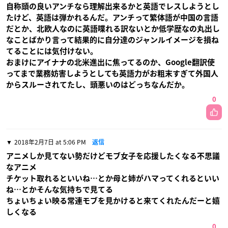
自称頭の良いアンチなら理解出来るかと英語でレスしようとし
たけど、英語は弾かれるんだ。アンチって繁体語が中国の言語
だとか、北欧人なのに英語喋れる訳ないとか低学歴なの丸出し
なことばかり言って結果的に自分達のジャンルイメージを損ね
てることには気付けない。
おまけにアイナナの北米進出に焦ってるのか、Google翻訳使
ってまで業務妨害しようとしても英語力がお粗末すぎて外国人
からスルーされてたし、頭悪いのはどっちなんだか。
0
2018年2月7日 at 5:06 PM
返信
アニメしか見てない勢だけどモブ女子を応援したくなる不思議
なアニメ
チケット取れるといいね…とか母と姉がハマってくれるといい
ね…とかそんな気持ちで見てる
ちょいちょい映る常連モブを見かけると来てくれたんだーと嬉
しくなる
0