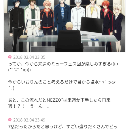
2018.02.04 23:35
ってか、今から来週のミューフェス回が楽しみすぎる(((o
(*ﾟ▽ﾟ*)o)))
今からいおりんのこと考えるだけで目から塩水…(´っω･
`｡)
あと、この流れだとMEZZO”は来週か下手したら再来
週！？！…うーん。。
2018.02.04 23:49
7話だったからだと思うけど、すごい盛りだくさんでビッ