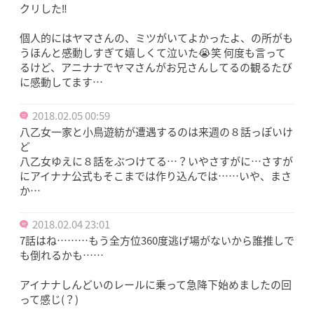
クリした‼
個人的にはヤマさんの、ミツがいてよかったよ、の所がも
うほんと感動しすぎて嬉しくて泣いた😭笑 何度も言って
るけど、アニナナでヤマさんがお兄さんしてるの観るたび
に感動してます…
2018.02.05 00:59
八乙女一家と小鳥遊紡が遭遇するのは来週の８話っぽいけ
ど
八乙女ゆえに８話をぶつけてる…？いやさすがに…さすが
にアイナナ公式もそこまでは作り込んでは……いや、まさ
か…
2018.02.04 23:01
7話はね………もう全方位360度逃げ場がないから誰推しで
も倒れるかも……
アイナナしんどいのレールに乗って急降下始めましたの回
って感じ(？)