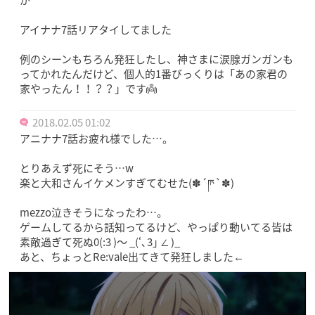
アイナナ7話リアタイしてました
例のシーンもちろん発狂したし、神さまに涙腺ガンガンも
ってかれたんだけど、個人的1番びっくりは「あの家君の
家やったん！！？？」です👼
2018.02.05 01:02
アニナナ7話お疲れ様でした…。
とりあえず死にそう…w
楽と大和さんイケメンすぎてむせた(✽´ཫ`✽)
mezzo泣きそうになったわ…。
ゲームしてるから話知ってるけど、やっぱり動いてる皆は
素敵過ぎて死ぬ0(:3 )〜 _(‘､3｣ ∠ )_
あと、ちょっとRe:vale出てきて発狂しました←