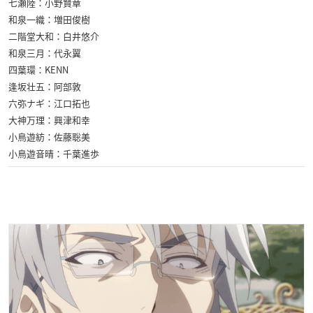
七瀬陸：小野賢章
和泉一織：増田俊樹
二階堂大和：白井悠介
和泉三月：代永翼
四葉環：KENN
逢坂壮五：阿部敦
六弥ナギ：江口拓也
大神万理：興津和幸
小鳥遊紡：佐藤聡美
小鳥遊音晴：千葉進歩