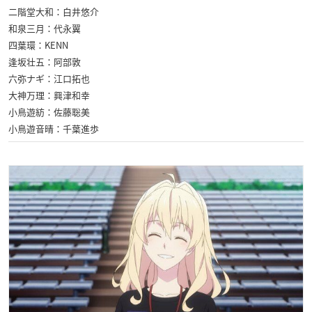
二階堂大和：白井悠介
和泉三月：代永翼
四葉環：KENN
逢坂壮五：阿部敦
六弥ナギ：江口拓也
大神万理：興津和幸
小鳥遊紡：佐藤聡美
小鳥遊音晴：千葉進歩