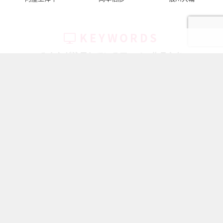
KEYWORDS
みんなが注目しているアニメ・作品たち
キャラ一覧
ハイキュー!!
アイドリッシ...
鬼滅の刃
ちいかわ
呪術廻戦