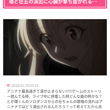
環と壮五の演出に心臓が撃ち抜かれる…
2018.01.29 05:18
アニナナ最高過ぎて涙が止まらない!!!!!ゲームのストーリ
ー読んでる時、ライブ中に停電した時どんな曲の時かな？
とか環くんのソロダンスからの壮ちゃんの歌唱の流れはア
ニナナではどう演出されるんだろう？って考えてたから余