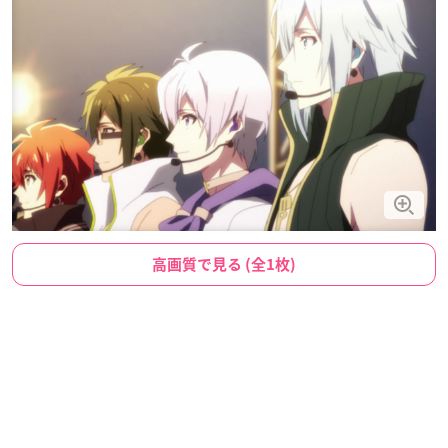
高画質で見る (全1枚)