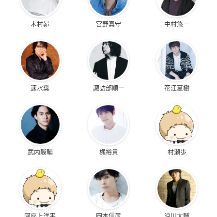
木村昴
宮野真守
中村悠一
速水奨
諏訪部順一
花江夏樹
武内駿輔
梶裕貴
村瀬歩
阿座上洋平
岡本信彦
浪川大輔