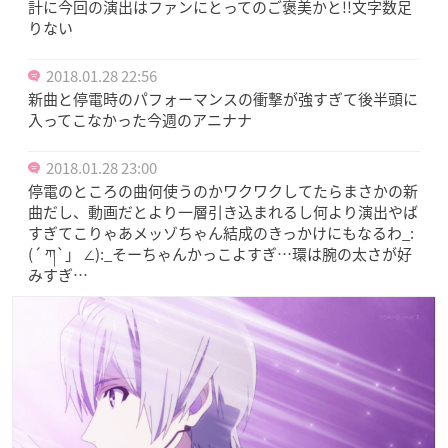
計に今回の演出はファンにとってのご褒美かと!!文字数足
りない
2018.01.28 22:56
新曲と停電時のパフォーマンスの衝撃が強すぎて後半頭に
入ってこなかった今週のアニナナ
2018.01.28 23:00
停電のところの曲何使うのかワクワクしてたらまさかの新
曲だし、動画だとより一層引き込まれるし何より演出やば
すぎてこりゃあメッゾちゃん結成のきっかけにもなるわ_:
(´ ཀ`」 ∠︎):_そーちゃんかっこよすぎ…環は腕の太さが好
みすぎ…