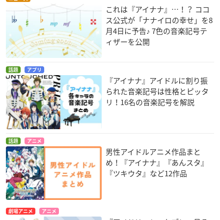
これは『アイナナ』…！？ ココ
ス公式が「ナナイロの幸せ」を8
月4日に予告♪ 7色の音楽記号テ
ィザーを公開
話題
アプリ
『アイナナ』アイドルに割り振
られた音楽記号は性格とピッタ
リ！16名の音楽記号を解説
話題
アニメ
男性アイドルアニメ作品まと
め！『アイナナ』『あんスタ』
『ツキウタ』など12作品
劇場アニメ
アニメ