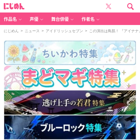
に
じ
め
ん
作品名
声優
舞台俳優
作者名
にじめん
>
ニュース
>
アイドリッシュセブン
> この演出は鳥肌！ 『アイナ