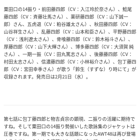
粟田口の14振り・前田藤四郎（CV：入江玲於奈さん）、鯰尾
藤四郎（CV：斉藤壮馬さん）、薬研藤四郎（CV：山下誠一
郎）さん、五虎退（CV：粕谷雄太さん）、秋田藤四郎（CV：
山谷祥生さん）、乱藤四郎（CV：山本和臣さん）、平野藤四郎
（CV：浅利遼太さん）、骨喰藤四郎（CV：鈴木裕斗さん）、
厚藤四郎（CV：山下大輝さん）、博多藤四郎（CV：大須賀 純
さん）、一期一振（CV：田丸篤志さん）、後藤藤四郎（CV：
村田太志さん）、信濃藤四郎（CV：小林裕介さん）、包丁藤四
郎（CV：宮田幸季さん）が歌う「鈴生（すずな）り時にて」が
収録されます。発売日は2月21日（水）。
第七話に包丁藤四郎と物吉貞宗の顕現、二振りの活躍に期待で
すね。そして粟田口の14振り勢揃いした歌詠集のジャケットは
圧巻ですね。第一期でも大きな話題になったAWT48は再び登場