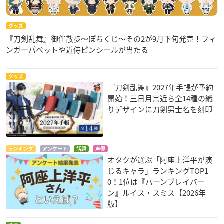
グッズ
『刀剣乱舞』御伴散歩～ぽちくじ～その2が9月下旬発売！フィ
ンガーパペットや近侍ピンシールが当たる
グッズ
『刀剣乱舞』2027年手帳が予約
開始！三日月宗近ら全14種の織
りデザインに刀剣男士名を刻印
ランキング
アンケート
話題
声優
オタクが選ぶ「阿座上洋平が演
じるキャラ」ランキングTOP1
0！1位は『バーンブレイバー
ン』ルイス・スミス【2026年
版】