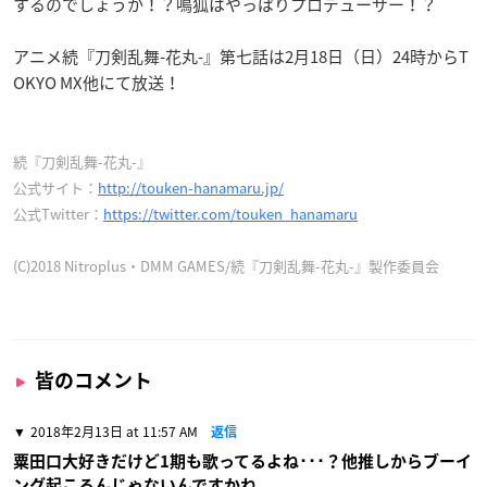
するのでしょうか！？鳴狐はやっぱりプロデューサー！？
アニメ続『刀剣乱舞-花丸-』第七話は2月18日（日）24時からT
OKYO MX他にて放送！
続『刀剣乱舞-花丸-』
公式サイト：
http://touken-hanamaru.jp/
公式Twitter：
https://twitter.com/touken_hanamaru
(C)2018 Nitroplus・DMM GAMES/続『刀剣乱舞-花丸-』製作委員会
皆のコメント
2018年2月13日 at 11:57 AM
返信
粟田口大好きだけど1期も歌ってるよね･･･？他推しからブーイ
ング起こるんじゃないんですかね。