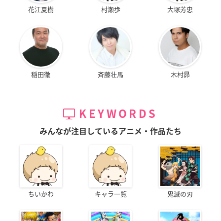
花江夏樹
村瀬歩
大塚芳忠
稲田徹
斉藤壮馬
木村昴
KEYWORDS
みんなが注目しているアニメ・作品たち
ちいかわ
キャラ一覧
鬼滅の刃