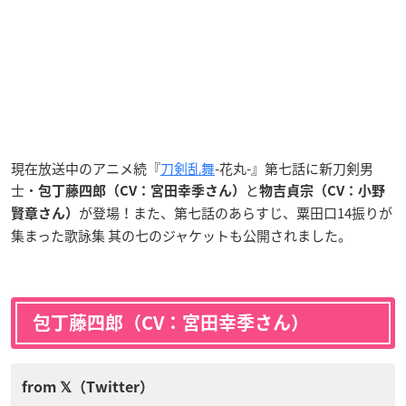
現在放送中のアニメ続『
刀剣乱舞
-花丸-』第七話に新刀剣男
士・
と
包丁藤四郎（CV：宮田幸季さん）
物吉貞宗（CV：小野
が登場！また、第七話のあらすじ、粟田口14振りが
賢章さん）
集まった歌詠集 其の七のジャケットも公開されました。
包丁藤四郎（CV：宮田幸季さん）