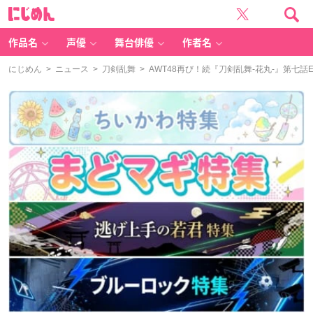
に
じ
め
ん
作品名
声優
舞台俳優
作者名
にじめん
>
ニュース
>
刀剣乱舞
> AWT48再び！続『刀剣乱舞-花丸-』​第