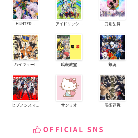
HUNTER...
アイドリッシ...
刀剣乱舞
ハイキュー!!
暗殺教室
銀魂
ヒプノシスマ...
サンリオ
呪術廻戦
OFFICIAL SNS