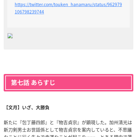
https://twitter.com/touken_hanamaru/status/962979
106798239744
第七話 あらすじ
【文月】いざ、大勝負
新たに『包丁藤四郎』と『物吉貞宗』が顕現した。加州清光は
新刀剣男士お世話係として物吉貞宗を案内していると、不思議
なことに行く先々で幸運なことが起こり……。とある理由で落