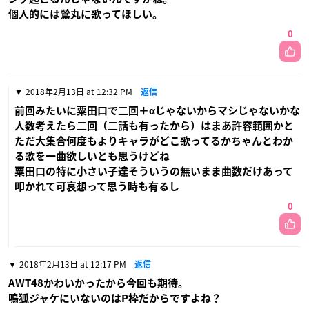
個人的には鶯丸に歌ってほしい。
0
2018年2月13日 at 12:32 PM
返信
前回みたいに粟田口で二回＋αじゃないからマシじゃないかな
人数考えたら二回（二話も有ったから）はまあ許容範囲かと
ただ大集合何度もよりキャラがどこ歌ってるかちゃんとわか
る歌を一曲欲しいとも思うけどね
粟田口の特に小さい子達そういうの無いまま曲数だけあって
叩かれて可哀想って思う時も有るし
0
2018年2月13日 at 12:17 PM
返信
AWT48かわいかったから今回も期待。
鳴狐ジャケにいないのはP枠だからですよね？