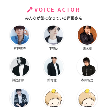
VOICE ACTOR
みんなが気になっている声優さん
宮野真守
下野紘
速水奨
諏訪部順一
鈴村健一
森川智之