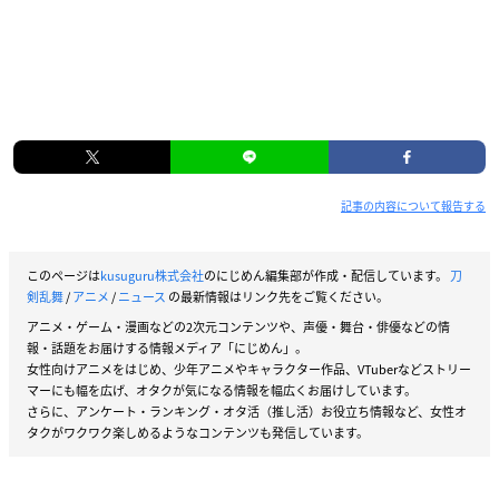
記事の内容について報告する
このページは
kusuguru株式会社
のにじめん編集部が作成・配信しています。
刀
剣乱舞
/
アニメ
/
ニュース
の最新情報はリンク先をご覧ください。
アニメ・ゲーム・漫画などの2次元コンテンツや、声優・舞台・俳優などの情
報・話題をお届けする情報メディア「にじめん」。
女性向けアニメをはじめ、少年アニメやキャラクター作品、VTuberなどストリー
マーにも幅を広げ、オタクが気になる情報を幅広くお届けしています。
さらに、アンケート・ランキング・オタ活（推し活）お役立ち情報など、女性オ
タクがワクワク楽しめるようなコンテンツも発信しています。