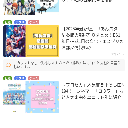
話題
アプリ
ゲーム
【2025年最新版】『あんスタ』
星奏館の部屋割りまとめ！ES1
年目〜2年目の変化・エスプリの
お部屋情報も◎
3コメント
アカウントなしで失礼します ぶっき（維吹）はマヨイと友也と同室ら
しいですよ
話題
アプリ
ゲーム
『プロセカ』人気書き下ろし曲3
1選！「シネマ」「ロウワー」な
ど人気楽曲をユニット別に紹介