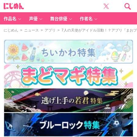
に
じ
め
ん
作品名
声優
舞台俳優
作者名
にじめん
>
ニュース
>
アプリ
> 7人の天使がアイドル活動！？アプリ『まお