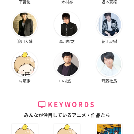
下野紘
木村昴
坂本真綾
浪川大輔
森川智之
花江夏樹
村瀬歩
中村悠一
斉藤壮馬
KEYWORDS
みんなが注目しているアニメ・作品たち