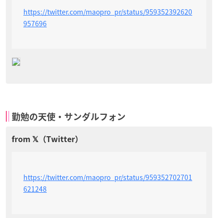
https://twitter.com/maopro_pr/status/959352392620
957696
勤勉の天使・サンダルフォン
https://twitter.com/maopro_pr/status/959352702701
621248