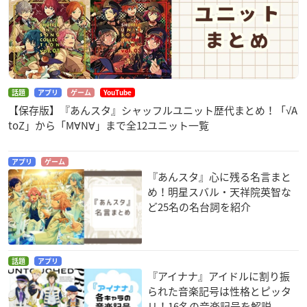
話題
アプリ
ゲーム
YouTube
【保存版】『あんスタ』シャッフルユニット歴代まとめ！「√A
toZ」から「M∀N∀」まで全12ユニット一覧
アプリ
ゲーム
『あんスタ』心に残る名言まと
め！明星スバル・天祥院英智な
ど25名の名台詞を紹介
話題
アプリ
『アイナナ』アイドルに割り振
られた音楽記号は性格とピッタ
リ！16名の音楽記号を解説