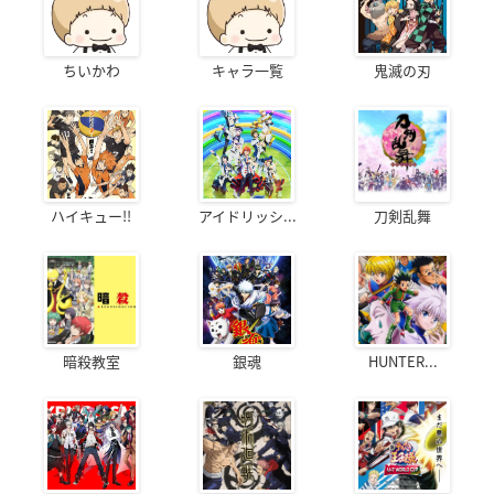
ちいかわ
キャラ一覧
鬼滅の刃
ハイキュー!!
アイドリッシ...
刀剣乱舞
暗殺教室
銀魂
HUNTER...