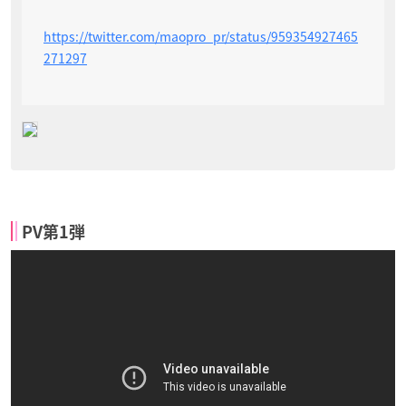
https://twitter.com/maopro_pr/status/959354927465
271297
PV第1弾